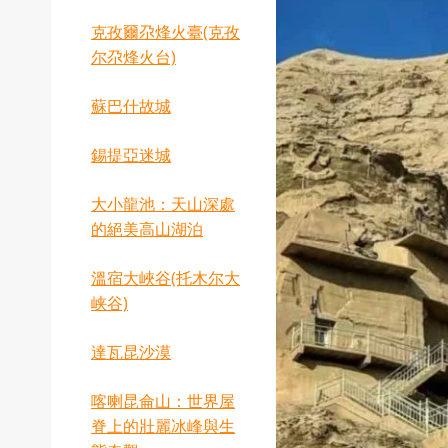
克孜爾尕烽火臺(克孜
尔尕烽火台)
蘇巴什故城
錫提亞迷城
‌大小龍池：天山深處
的絕美高山湖泊
‌溫宿大峽谷(托木尔大
峡谷)
達瓦昆沙漠
喀喇昆侖山：世界屋
脊上的壯麗冰峰與生