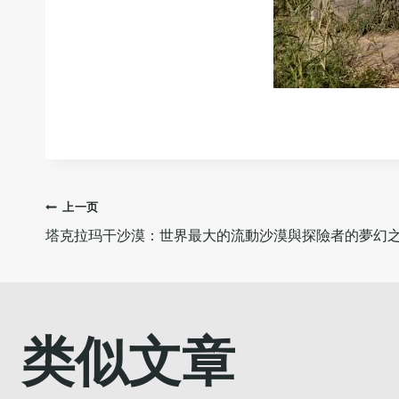
文
上一页
塔克拉玛干沙漠：世界最大的流動沙漠與探險者的夢幻
章
导
类似文章