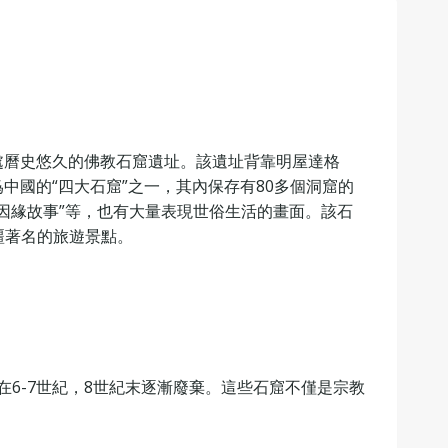
處曆史悠久的佛教石窟遺址。該遺址背靠明屋達格
國的“四大石窟”之一，其內保存有80多個洞窟的
“因緣故事”等，也有大量表現世俗生活的畫面。該石
疆著名的旅遊景點。
在6-7世紀，8世紀末逐漸廢棄。這些石窟不僅是宗教