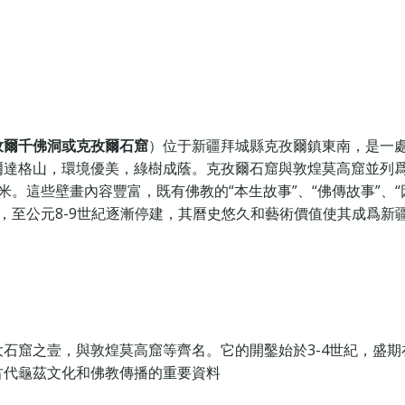
孜爾千佛洞或克孜爾石窟
）位于新疆拜城縣克孜爾鎮東南，是一
達格山，環境優美，綠樹成蔭。克孜爾石窟與敦煌莫高窟並列爲中
米。這些壁畫內容豐富，既有佛教的“本生故事”、“佛傳故事”、
，至公元8-9世紀逐漸停建，其曆史悠久和藝術價值使其成爲新
石窟之壹，與敦煌莫高窟等齊名。它的開鑿始於3-4世紀，盛期
代龜茲文化和佛教傳播的重要資料‌