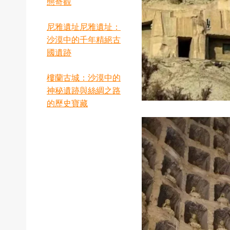
態奇觀
尼雅遺址尼雅遺址：
沙漠中的千年精絕古
國遺跡
樓蘭古城：沙漠中的
神秘遺跡與絲綢之路
的歷史寶藏