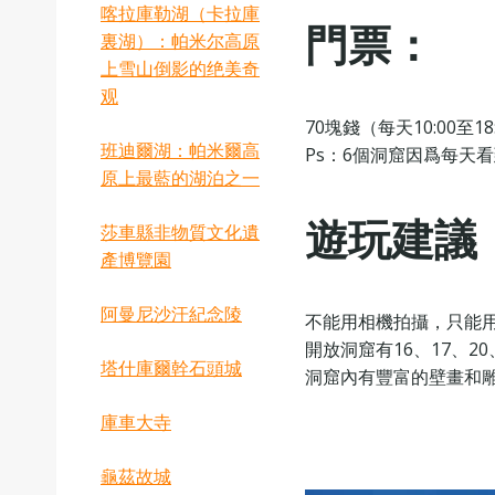
喀拉庫勒湖（卡拉庫
門票：
裏湖）：帕米尔高原
上雪山倒影的绝美奇
观
70塊錢（每天10:00至18
班迪爾湖：帕米爾高
Ps：6個洞窟因爲每天
原上最藍的湖泊之一
遊玩建議
莎車縣非物質文化遺
產博覽園
阿曼尼沙汗紀念陵
不能用相機拍攝‌，只能
開放洞窟有16、17、20、
塔什庫爾幹石頭城
洞窟內有豐富的壁畫和
‌庫車大寺
龜茲故城