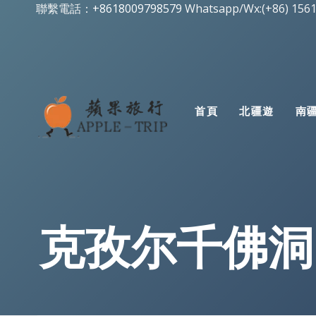
跳
聯繫電話：
+8618009798579
Whatsapp/Wx:(+86) 156
到
内
容
首頁
北疆遊
南
克孜尔千佛洞