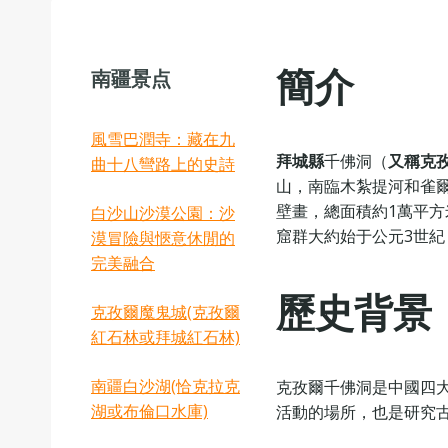
簡介
南疆景点
風雪巴潤寺：藏在九
拜城縣
千佛洞（‌
又稱克
曲十八彎路上的史詩
山，南臨木紮提河和雀爾
壁畫，總面積約1萬平方
白沙山沙漠公園：沙
窟群大約始于公元3世紀
漠冒險與愜意休閒的
完美融合
歷史背景
克孜爾魔鬼城(克孜爾
紅石林或拜城紅石林)
‌南疆白沙湖‌(恰克拉克
克孜爾千佛洞是中國四大
湖或布倫口水庫)
活動的場所，也是研究古