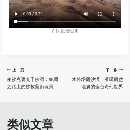
白沙山沙漠公園
文
上一页
下一步
柏孜克裏克千佛洞：絲綢
木特塔爾沙漠：准噶爾盆
章
之路上的佛教藝術瑰寶
地裏的金色奇幻世界
导
航
类似文章