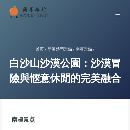
跳
到
内
容
首页
/
新疆熱門景點
/
南疆景點
/
白沙山沙漠公園：沙漠冒
險與愜意休閒的完美融合
南疆景点