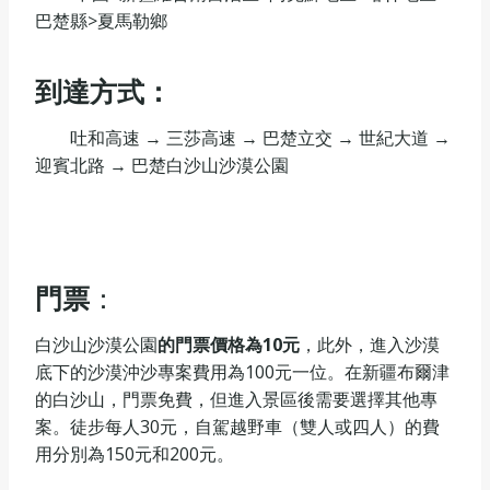
巴楚縣>夏馬勒鄉
到達方式：
吐和高速 → 三莎高速 → 巴楚立交 → 世紀大道 →
迎賓北路 → 巴楚白沙山沙漠公園
門票
：
‌白沙山沙漠公園
的門票價格為10元
‌，此外，進入沙漠
底下的沙漠沖沙專案費用為100元一位。在新疆布爾津
的白沙山，門票免費，但進入景區後需要選擇其他專
案。徒步每人30元，自駕越野車（雙人或四人）的費
用分別為150元和200元。‌