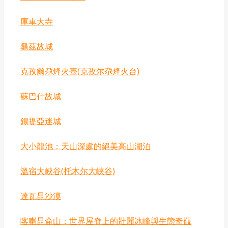
‌庫車大寺
龜茲故城
克孜爾尕烽火臺(克孜尔尕烽火台)
蘇巴什故城
錫提亞迷城
‌大小龍池：天山深處的絕美高山湖泊
‌溫宿大峽谷(托木尔大峡谷)
達瓦昆沙漠
喀喇昆侖山：世界屋脊上的壯麗冰峰與生態奇觀