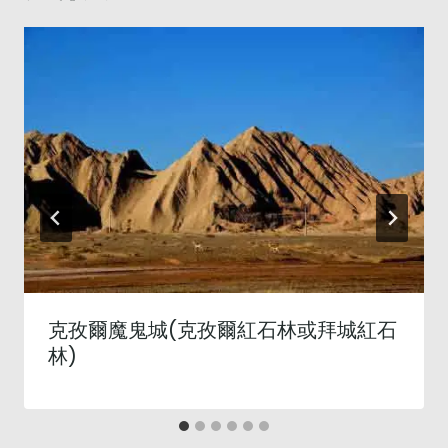
克孜爾魔鬼城(克孜爾紅石林或拜城紅石
林)