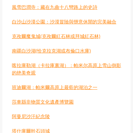
風雪巴潤寺：藏在九曲十八彎路上的史詩
白沙山沙漠公園：沙漠冒險與愜意休閒的完美融合
克孜爾魔鬼城(克孜爾紅石林或拜城紅石林)
‌南疆白沙湖‌(恰克拉克湖或布倫口水庫)
喀拉庫勒湖（卡拉庫裏湖）：帕米尔高原上雪山倒影
的绝美奇观
班迪爾湖：帕米爾高原上最藍的湖泊之一
莎車縣非物質文化遺產博覽園
阿曼尼沙汗紀念陵
塔什庫爾幹石頭城