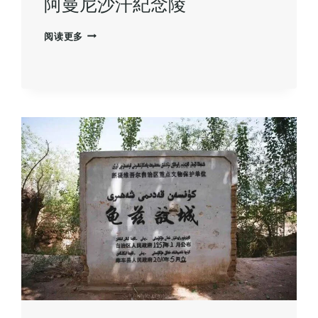
阿曼尼沙汗紀念陵
的
绝
阿
阅读更多
美
曼
奇
尼
观
沙
汗
紀
念
陵