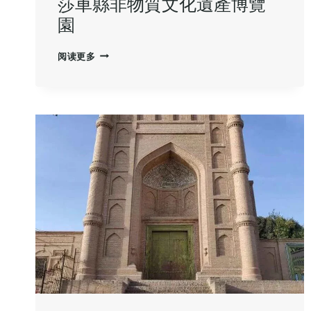
莎車縣非物質文化遺產博覽
園
莎
阅读更多
車
縣
非
物
質
文
化
遺
產
博
覽
園