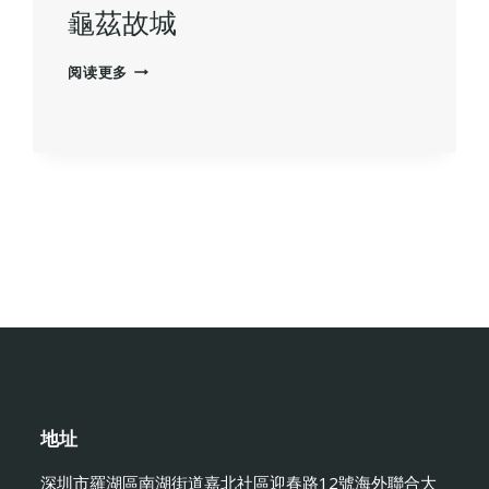
龜茲故城
龜
阅读更多
茲
故
城
地址
深圳市羅湖區南湖街道嘉北社區迎春路12號海外聯合大