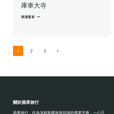
‌庫車大寺
阅读更多
庫
車
大
寺
页
下
1
2
3
一
面
页
导
航
關於蘋果旅行
蘋果旅行，作為深耕新疆旅遊領域的專業平臺，一心只