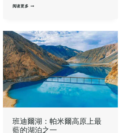
克
阅读更多
孜
爾
魔
鬼
城
(克
孜
爾
紅
石
林
或
拜
城
紅
石
林)
班迪爾湖：帕米爾高原上最
藍的湖泊之一