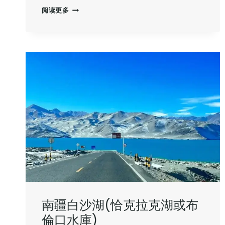
風
阅读更多
雪
巴
潤
寺：
藏
在
九
曲
十
八
彎
路
上
的
史
詩
‌南疆白沙湖‌(恰克拉克湖或布
倫口水庫)