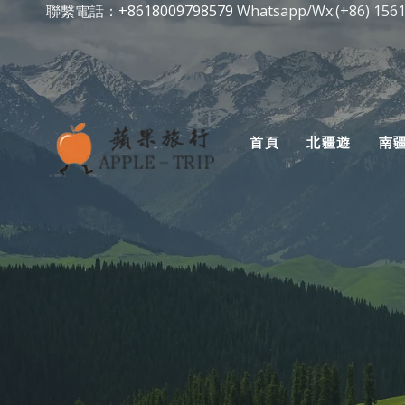
跳
聯繫電話：
+8618009798579
Whatsapp/Wx:(+86) 156
到
内
容
首頁
北疆遊
南