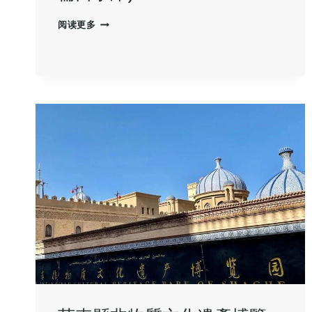
阅读更多
南
疆
白
沙
湖‌
(恰
克
拉
克
湖
或
布
倫
口
水
庫)