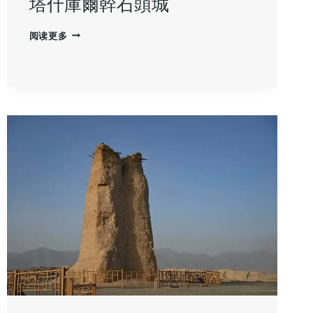
塔什庫爾幹石頭城
塔
阅读更多
什
庫
爾
幹
石
頭
城