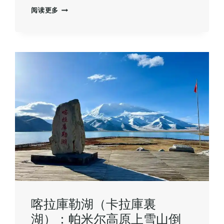
白
阅读更多
沙
山
沙
漠
公
園：
沙
漠
冒
險
與
愜
意
休
閒
的
完
美
融
喀拉庫勒湖（卡拉庫裏
合
湖）：帕米尔高原上雪山倒