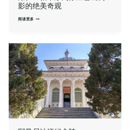
影的绝美奇观
喀
阅读更多
拉
庫
勒
湖
（卡
拉
庫
裏
湖）：
帕
米
尔
高
原
上
雪
山
倒
影