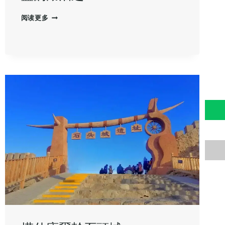
班
阅读更多
迪
爾
湖：
帕
米
爾
高
原
上
最
藍
的
湖
泊
之
一