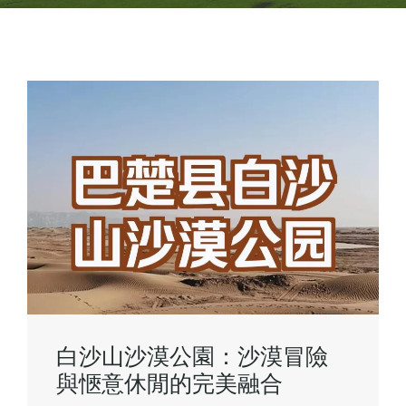
白沙山沙漠公園：沙漠冒險
與愜意休閒的完美融合