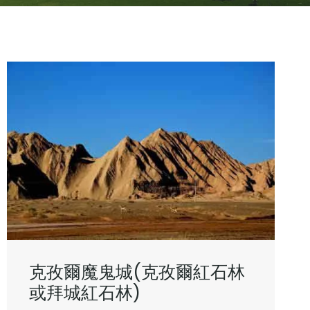
克孜爾魔鬼城(克孜爾紅石林
或拜城紅石林)