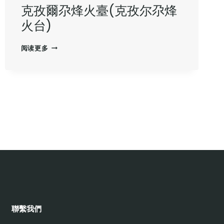
克孜爾尕烽火臺(克孜尔尕烽
火台)
克
阅读更多
孜
爾
尕
烽
火
臺
(克
孜
尔
尕
烽
火
台)
聯繫我們