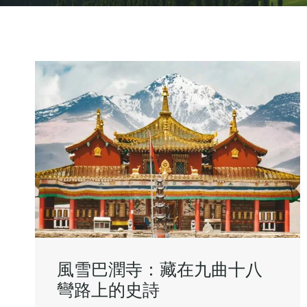
風雪巴潤寺：藏在九曲十八
彎路上的史詩