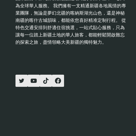
為全球華人服務。 我們擁有一支精通新疆各地風情的專
業團隊，無論是夢幻北疆的喀納斯湖光山色，還是神秘
南疆的喀什古城韻味，都能依您喜好精准定制行程。 從
特色交通安排到舒適住宿挑選，一站式貼心服務，只為
讓每一位踏上新疆土地的華人旅客，都能輕鬆開啟難忘
的探索之旅，盡情領略大美新疆的獨特魅力。