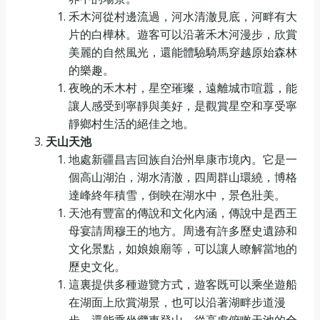
禾木河從村邊流過，河水清澈見底，河畔有大
片的白樺林。遊客可以沿著禾木河漫步，欣賞
美麗的自然風光，還能體驗騎馬穿越原始森林
的樂趣。
夜晚的禾木村，星空璀璨，遠離城市喧囂，能
讓人感受到寧靜與美好，是觀賞星空和享受寧
靜鄉村生活的絕佳之地。
天山天池
地處新疆昌吉回族自治州阜康市境內。它是一
個高山湖泊，湖水清澈，四周群山環繞，博格
達峰終年積雪，倒映在湖水中，景色壯美。
天池有豐富的傳說和文化內涵，傳說中是西王
母宴請周穆王的地方。周邊有許多歷史遺跡和
文化景點，如娘娘廟等，可以讓人瞭解當地的
歷史文化。
這裏提供多種遊覽方式，遊客既可以乘坐遊船
在湖面上欣賞湖景，也可以沿著湖畔步道漫
步，還能乘坐纜車登山，從高處俯瞰天池的全