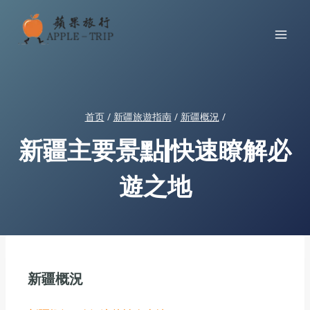
跳
到
内
容
首页
/
新疆旅遊指南
/
新疆概況
/
新疆主要景點|快速瞭解必
遊之地
新疆概況