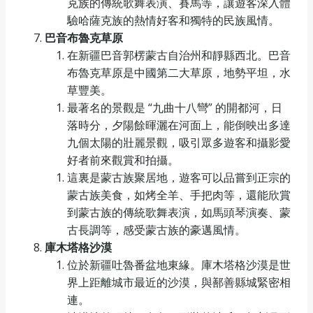
克族的傳統歌舞表演、賽馬等，讓遊客深入體
驗哈薩克族的熱情好客和獨特的民族風情。
巴音布魯克草原
在新疆巴音郭楞蒙古自治州和靜縣西北。巴音
布魯克草原是中國第二大草原，地勢平坦，水
草豐美。
最著名的景觀是 “九曲十八彎” 的開都河，日
落時分，夕陽餘暉灑在河面上，能倒映出多達
九個太陽的壯麗景觀，吸引眾多遊客和攝影愛
好者前來觀賞和拍攝。
這裏是蒙古族聚居地，遊客可以品嘗到正宗的
蒙古族美食，如烤全羊、手把肉等，還能欣賞
到蒙古族的傳統歌舞表演，如馬頭琴演奏、蒙
古長調等，感受蒙古族的豪邁風情。
庫木塔格沙漠
位於新疆吐魯番盆地東緣。庫木塔格沙漠是世
界上距離城市最近的沙漠，與鄯善縣城緊密相
連。