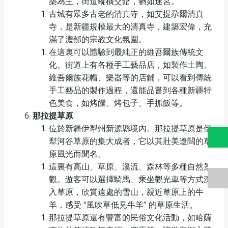
築為主，街道縱橫交錯，猶如迷宮。
古城有眾多古老的清真寺，如艾提尕爾清真
寺，是新疆規模最大的清真寺，建築宏偉，充
滿了濃郁的宗教文化氛圍。
在這裏可以體驗到最純正的維吾爾族傳統文
化。街道上有各種手工藝品店，如製作土陶、
維吾爾族花帽、樂器等的店鋪，可以看到傳統
手工藝品的製作過程，還能品嘗到各種新疆特
色美食，如烤饢、烤包子、手抓飯等。
那拉提草原
位於新疆伊犁州新源縣境內。那拉提草原是伊
犁河谷草原的集大成者，它以其壯美遼闊的草
原風光而聞名。
這裏有高山、草原、溪流、森林等多種自然景
觀。遊客可以選擇騎馬、乘坐觀光車等方式深
入草原，欣賞遠處的雪山，親近草原上的牛
羊，感受 “風吹草低見牛羊” 的草原生活。
那拉提草原還有豐富的民俗文化活動，如哈薩