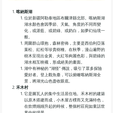
喀納斯湖
位於新疆阿勒泰地區布爾津縣北部。喀納斯湖
湖水顏色會因季節、天氣、角度的不同而變
化，或湛藍、或碧綠、或奶白，如夢幻仙境一
般。
周圍群山環抱，森林密佈，主要是西伯利亞落
葉松、紅松等珍貴樹種。在秋季，漫山遍野的
樹木呈現出金黃、火紅等絢麗色彩，與碧綠的
湖水相互映襯，形成絕美的畫面。
湖中有神秘的 “湖怪” 傳說，吸引了眾多探險
愛好者。登上觀魚臺，可以俯瞰喀納斯湖全
景，將湖光山色盡收眼底。
禾木村
它是圖瓦人的集中生活居住地。禾木村的建築
以原木搭建而成，小木屋古樸而又充滿特色，
在炊煙嫋嫋升起的時候，整個村莊宛如童話世
界中的場景。