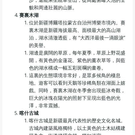
貌和周邊壯麗的山脈。
賽裏木湖
位於新疆博爾塔拉蒙古自治州博樂市境內。賽
裏木湖是新疆海拔最高、面積最大的高山湖
泊，湖水清澈透藍，有 “大西洋最後一滴眼淚”
的美譽。
湖邊是廣闊的草原，每年夏季，草原上野花盛
開，有黃色的金蓮花、紫色的薰衣草等，與藍
色的湖水構成一幅五彩斑斕的畫卷。
這裏的生態環境非常好，是眾多候鳥的棲息
地。遊客可以看到天鵝等珍稀鳥類在湖面上嬉
戲。同時，賽裏木湖在冬季會出現藍冰奇觀，
巨大的冰塊在陽光的照射下呈現出藍色的光
澤，非常震撼。
喀什古城
喀什古城是新疆最具代表性的歷史文化名城。
古城內建築風格獨特，以土黃色的土木結構建