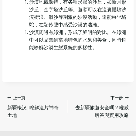
沙漠地貌獨特，有各種形狀的沙丘，如新月形
沙丘、金字塔沙丘等。遊客可以在這裏體驗沙
漠衝浪、滑沙等刺激的沙漠活動，還能乘坐駱
駝，在駝鈴聲中感受沙漠的浩瀚。
沙漠周邊有綠洲，形成了鮮明的對比。在綠洲
中可以品嘗到當地特色的水果和美食，同時也
能瞭解沙漠生態系統的多樣性。
文
上一页
下一步
新疆概況|瞭解這片神奇
去新疆旅遊安全嗎？權威
章
土地
解答與實用攻略
导