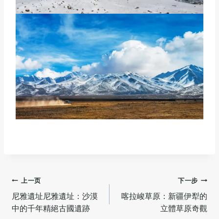
文
上一页
下一步
尼雅遺址尼雅遺址：沙漠
喀拉峻草原：新疆伊犁的
章
中的千年精絕古國遺跡
立體草原奇觀