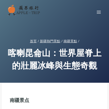
跳
到
内
容
首页
/
新疆熱門景點
/
南疆景點
/
喀喇昆侖山：世界屋脊上
的壯麗冰峰與生態奇觀
南疆景点