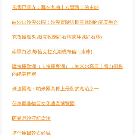
風雪巴潤寺：藏在九曲十八彎路上的史詩
白沙山沙漠公園：沙漠冒險與愜意休閒的完美融合
克孜爾魔鬼城(克孜爾紅石林或拜城紅石林)
‌南疆白沙湖‌(恰克拉克湖或布倫口水庫)
喀拉庫勒湖（卡拉庫裏湖）：帕米尔高原上雪山倒影
的绝美奇观
班迪爾湖：帕米爾高原上最藍的湖泊之一
莎車縣非物質文化遺產博覽園
阿曼尼沙汗紀念陵
塔什庫爾幹石頭城