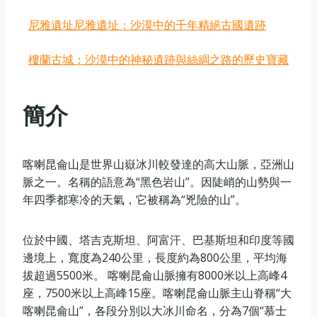
尼雅遺址尼雅遺址：沙漠中的千年精絕古國遺跡
樓蘭古城：沙漠中的神秘遺跡與絲綢之路的歷史寶藏
簡介
喀喇昆侖山是世界山嶽冰川較發達的高大山脈，亞洲山
脈之一。名稱的語意為“黑色岩山”。因陡峭的山勢與一
年四季都寒冷的天氣，它被稱為“兇險的山”。
位於中國、塔吉克斯坦、阿富汗、巴基斯坦和印度等國
邊境上，寬度為240公里，長度約為800公里，平均海
拔超過5500米。 喀喇昆侖山脈擁有8000米以上高峰4
座，7500米以上高峰15座。喀喇昆侖山脈主山脊稱“大
喀喇昆侖山”，各段分別以大冰川命名，分為7個“慕士