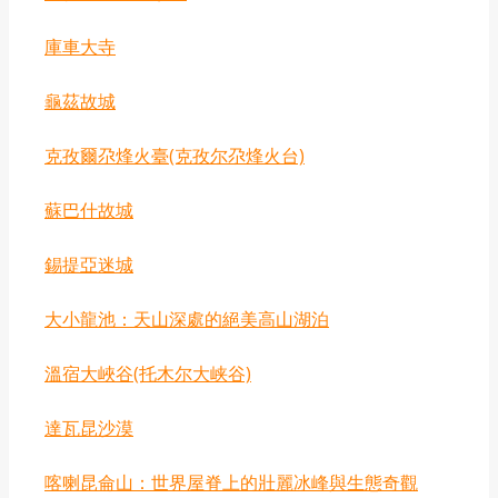
‌庫車大寺
龜茲故城
克孜爾尕烽火臺(克孜尔尕烽火台)
蘇巴什故城
錫提亞迷城
‌大小龍池：天山深處的絕美高山湖泊
‌溫宿大峽谷(托木尔大峡谷)
達瓦昆沙漠
喀喇昆侖山：世界屋脊上的壯麗冰峰與生態奇觀