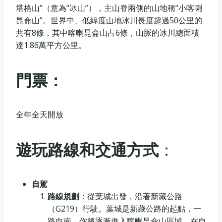
塔格山”（意為“冰山”），主山脊兩側的山地稱“小喀喇
昆侖山”。世界中、低緯度山地冰川長度超過50公里的
共有8條，其中喀喇昆侖山占6條，山脈的冰川總面積
達1.86萬平方公里。
門票：
全年全天開放
遊玩路線和交通方式
：
自駕
路線規劃
：從葉城出發，沿著新藏公路
（G219）行駛。葉城是新藏公路的起點，一
路向南，你將逐漸進入喀喇昆侖山區域。在自