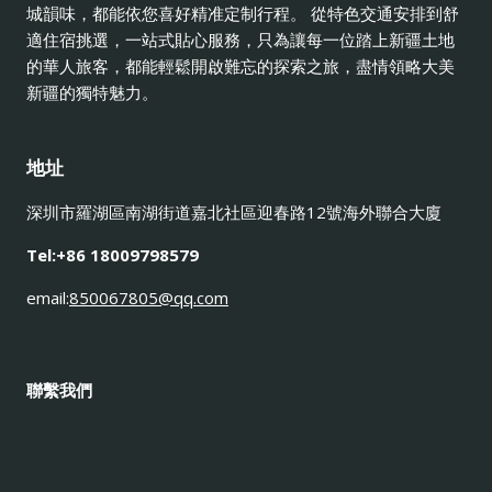
城韻味，都能依您喜好精准定制行程。 從特色交通安排到舒
適住宿挑選，一站式貼心服務，只為讓每一位踏上新疆土地
的華人旅客，都能輕鬆開啟難忘的探索之旅，盡情領略大美
新疆的獨特魅力。
地址
深圳市羅湖區南湖街道嘉北社區迎春路12號海外聯合大廈
Tel:+86 18009798579
email:
850067805@qq.com
聯繫我們