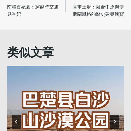
南疆香妃園：穿越時空遇
庫車王府：融合中原與伊
章
見香妃
斯蘭風格的歷史建築瑰寶
导
航
类似文章