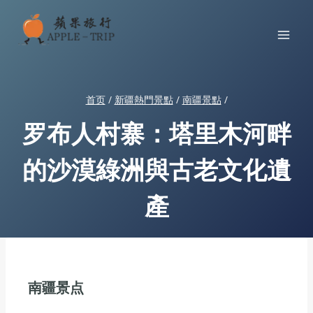
跳
到
内
容
首页
/
新疆熱門景點
/
南疆景點
/
罗布人村寨：塔里木河畔
的沙漠綠洲與古老文化遺
產
南疆景点