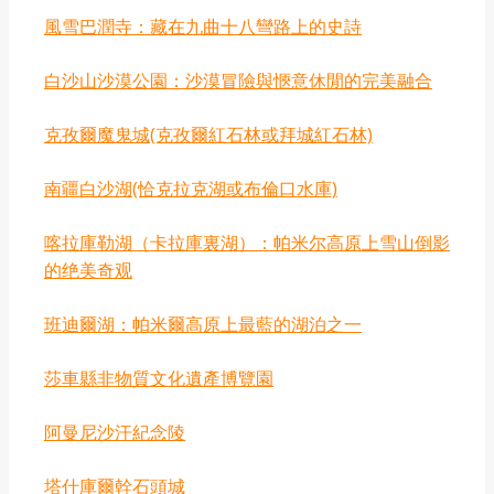
風雪巴潤寺：藏在九曲十八彎路上的史詩
白沙山沙漠公園：沙漠冒險與愜意休閒的完美融合
克孜爾魔鬼城(克孜爾紅石林或拜城紅石林)
‌南疆白沙湖‌(恰克拉克湖或布倫口水庫)
喀拉庫勒湖（卡拉庫裏湖）：帕米尔高原上雪山倒影
的绝美奇观
班迪爾湖：帕米爾高原上最藍的湖泊之一
莎車縣非物質文化遺產博覽園
阿曼尼沙汗紀念陵
塔什庫爾幹石頭城