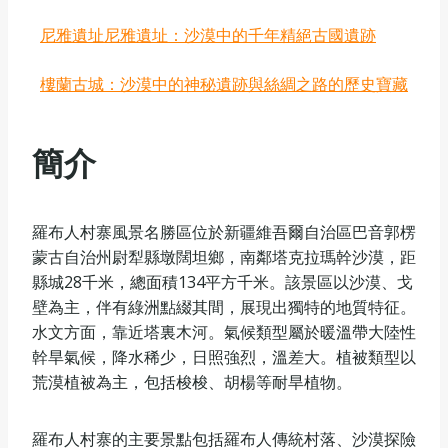
尼雅遺址尼雅遺址：沙漠中的千年精絕古國遺跡
樓蘭古城：沙漠中的神秘遺跡與絲綢之路的歷史寶藏
簡介
羅布人村寨風景名勝區位於新疆維吾爾自治區巴音郭楞
蒙古自治州尉犁縣墩闊坦鄉，南鄰塔克拉瑪幹沙漠，距
縣城28千米，總面積134平方千米。該景區以沙漠、戈
壁為主，伴有綠洲點綴其間，展現出獨特的地質特征。
水文方面，靠近塔裏木河。氣候類型屬於暖溫帶大陸性
幹旱氣候，降水稀少，日照強烈，溫差大。植被類型以
荒漠植被為主，包括梭梭、胡楊等耐旱植物。‌
羅布人村寨的主要景點包括羅布人傳統村落、沙漠探險