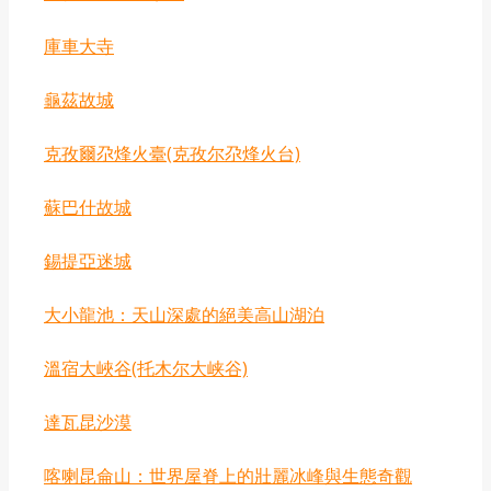
‌庫車大寺
龜茲故城
克孜爾尕烽火臺(克孜尔尕烽火台)
蘇巴什故城
錫提亞迷城
‌大小龍池：天山深處的絕美高山湖泊
‌溫宿大峽谷(托木尔大峡谷)
達瓦昆沙漠
喀喇昆侖山：世界屋脊上的壯麗冰峰與生態奇觀