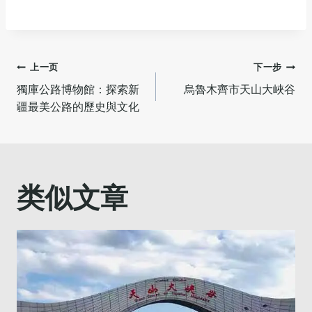
文
上一页
下一步
‌獨庫公路博物館：探索新
烏魯木齊市天山大峽谷
章
疆最美公路的歷史與文化
导
航
类似文章