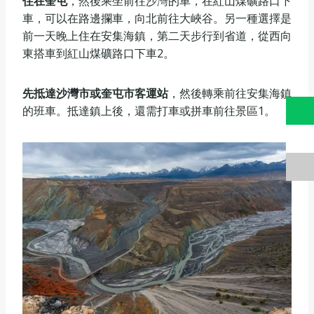
住在奎屯
‌，然後乘坐前往沙灣的車，在紅山煤礦路口下
車，可以在路邊攔車，向北前往大峽谷。另一種選擇是
前一天晚上住在安集海鎮，第二天步行到省道，從西向
東搭車到紅山煤礦路口下車‌2。
先抵達沙灣市或奎屯市客運站
‌，然後轉乘前往安集海鎮
的班車。抵達鎮上後，還需打車或拼車前往景區‌1。