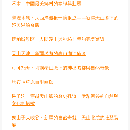
禾木：中國最美鄉村的寧靜與壯麗
賽裡木湖：大西洋最後一滴眼淚——新疆天山腳下的
絕美湖泊奇觀
喀納斯景区：人間淨土與神秘仙境的完美邂逅
天山天池：新疆必遊的高山湖泊仙境
可可托海：阿爾泰山脈下的神秘礦都與自然奇景
唐布拉草原百里画廊
果子沟：穿越天山脈的歷史孔道，伊犁河谷的自然與
文化的橋樑
獨山子大峽谷：新疆的自然奇觀，天山北麓的壯麗裂
痕