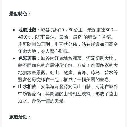
景點特色
‌：
地貌壯觀
‌：峽谷長約20～30公里，最深處達300—
400米，以其“最深、最險、最奇”的特點而著稱。
崖壁陡峭如刀削，垂直狀分佈，站在崖邊如同高空
俯瞰大地，令人驚心動魄。
色彩斑斕
‌：峽谷內紅層地貌顯著，河流切割大地，
將不同顏色的岩層沖刷溶解，形成了絢麗多彩的大
地抽象畫景觀。紅山、黛崖、青峰、綠島、碧水等
豐富色彩交織在一起，構成了一幅美麗的畫卷。
山水相依
‌：安集海河發源於天山山脈，河流在峽谷
中蜿蜒流淌，與周圍的山巒相互映襯，形成了遠山
近水、渾然一體的美景。
旅遊活動
‌：