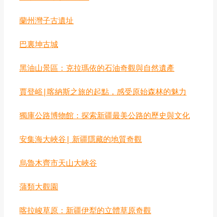
‌蘭州灣子古遺址
巴裏坤古城
‌黑油山景區：克拉瑪依的石油奇觀與自然遺產
賈登峪|喀納斯之旅的起點，感受原始森林的魅力
‌獨庫公路博物館：探索新疆最美公路的歷史與文化
安集海大峽谷| 新疆隱藏的地質奇觀
烏魯木齊市天山大峽谷
‌蒲類大觀園
喀拉峻草原：新疆伊犁的立體草原奇觀