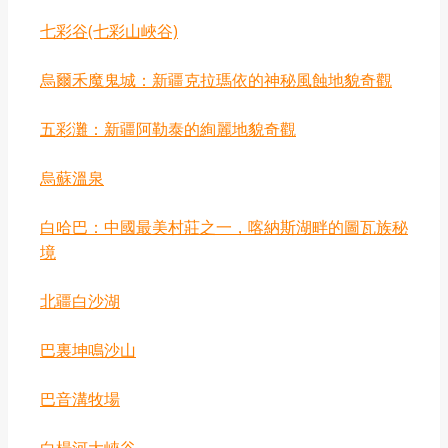
七彩谷‌(七彩山峽谷‌)
烏爾禾魔鬼城：新疆克拉瑪依的神秘風蝕地貌奇觀
‌五彩灘：新疆阿勒泰的絢麗地貌奇觀
‌烏蘇溫泉
白哈巴：中國最美村莊之一，喀納斯湖畔的圖瓦族秘
境
北疆白沙湖
巴裏坤鳴沙山
‌巴音溝牧場