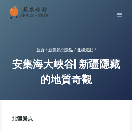
跳
到
内
容
首页
/
新疆熱門景點
/
北疆景點
/
安集海大峽谷| 新疆隱藏
的地質奇觀
北疆景点