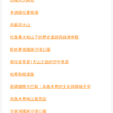
‌白楊河大峽谷
‌冬德薩拉夏牧場
烏蘇泥火山
吐魯番火焰山下的歷史遺跡與綠洲奇觀
‌駝鈴夢坡國家沙漠公園
那拉提草原|天山之巔的空中草原
‌哈希勒根達阪
‌新疆國際大巴紮：烏魯木齊的文化與購物天堂
烏魯木齊南山風景區
‌甘家湖國家沙漠公園