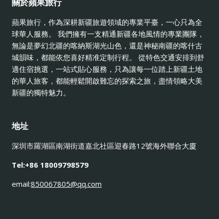
關於蘋果旅行
蘋果旅行，作為深耕新疆旅遊領域的專業平臺，一心只為全
球華人服務。 我們擁有一支精通新疆各地風情的專業團隊，
無論是夢幻北疆的喀納斯湖光山色，還是神秘南疆的喀什古
城韻味，都能依您喜好精准定制行程。 從特色交通安排到舒
適住宿挑選，一站式貼心服務，只為讓每一位踏上新疆土地
的華人旅客，都能輕鬆開啟難忘的探索之旅，盡情領略大美
新疆的獨特魅力。
地址
深圳市羅湖區南湖街道嘉北社區迎春路12號海外聯合大廈
Tel:+86 18009798579
email:
850067805@qq.com