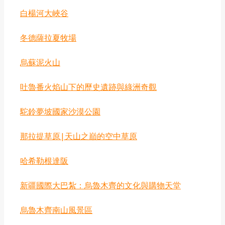
‌白楊河大峽谷
‌冬德薩拉夏牧場
烏蘇泥火山
吐魯番火焰山下的歷史遺跡與綠洲奇觀
‌駝鈴夢坡國家沙漠公園
那拉提草原|天山之巔的空中草原
‌哈希勒根達阪
‌新疆國際大巴紮：烏魯木齊的文化與購物天堂
烏魯木齊南山風景區