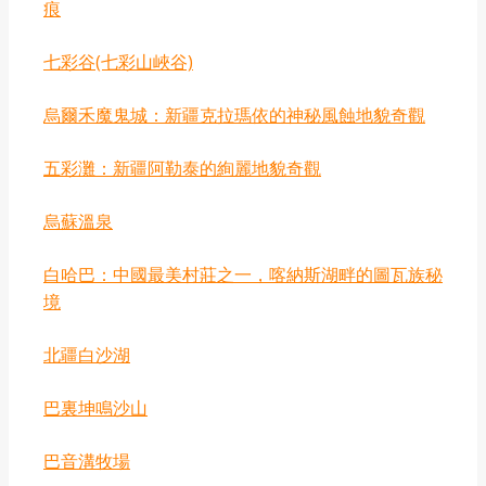
痕
七彩谷‌(七彩山峽谷‌)
烏爾禾魔鬼城：新疆克拉瑪依的神秘風蝕地貌奇觀
‌五彩灘：新疆阿勒泰的絢麗地貌奇觀
‌烏蘇溫泉
白哈巴：中國最美村莊之一，喀納斯湖畔的圖瓦族秘
境
北疆白沙湖
巴裏坤鳴沙山
‌巴音溝牧場