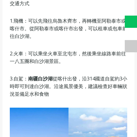
交通方式
1.‌飛機‌：可以先飛往烏魯木齊市，再轉機至阿勒泰市或
喀什市。從阿勒泰市或喀什市出發，可以租車或包車前
往白沙湖。
2.‌火車‌：可以乘坐火車至北屯市，然後乘坐線路車前往
一八五團和白沙湖景區。
3.‌自駕‌：
南疆白沙湖
從喀什出發，沿314國道自駕約3小
時即可到達白沙湖。沿途風景優美，建議檢查好車輛狀
況並備足水和食物‌