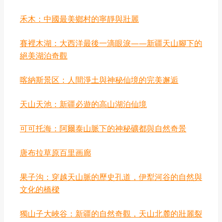
禾木：中國最美鄉村的寧靜與壯麗
賽裡木湖：大西洋最後一滴眼淚——新疆天山腳下的
絕美湖泊奇觀
喀納斯景区：人間淨土與神秘仙境的完美邂逅
天山天池：新疆必遊的高山湖泊仙境
可可托海：阿爾泰山脈下的神秘礦都與自然奇景
唐布拉草原百里画廊
果子沟：穿越天山脈的歷史孔道，伊犁河谷的自然與
文化的橋樑
獨山子大峽谷：新疆的自然奇觀，天山北麓的壯麗裂