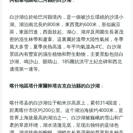
阿勒泰地區哈巴河縣的白沙湖
：
白沙湖位於哈巴河縣境內，是一個被沙丘環繞的沙漠小
湖。湖泊南北長約800米，東西寬約600米，形似豌豆
莢，東面凹進，西面鼓起。湖心、湖岸及周圍生長著茂
密的混生林帶和蘆葦。這裏屬於溫帶大陸性氣候，冬季
風大多雪，夏季炎熱高溫，年平均氣溫為4℃。白沙湖
景區內有豐富的濕生植物和野生動物，主要景點包括白
沙湖、鳴沙山、眼睛山、185團抗洪守土紀念碑和西北
邊境第一連等。
喀什地區塔什庫爾幹塔吉克自治縣的白沙湖
：
喀什塔县的白沙湖位于帕米尔高原上，紧邻314国道，
距离喀什市区约200公里。这个湖泊海拔约4000米，是
世界上海拔最高的湖泊之一。白沙湖被巍峨的雪山和广
袤的草原环绕，湖水清澈见底，呈现出独特的蓝绿色
调。湖岸线曲折蜿蜒，湖畔生长着茂密的芦苇和各种高