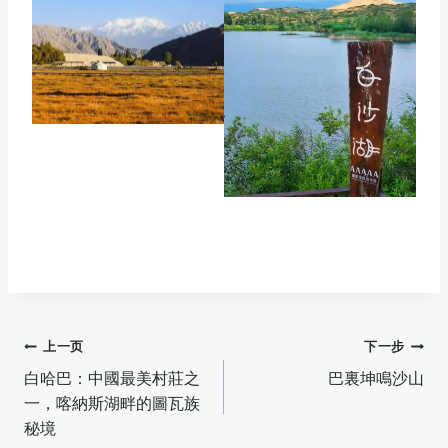
文
上一页
下一步
白哈巴：中國最美村莊之
巴裏坤鳴沙山
章
一，喀納斯湖畔的圖瓦族
导
秘境