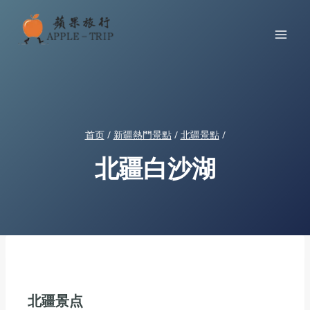
跳
到
内
容
首页
/
新疆熱門景點
/
北疆景點
/
北疆白沙湖
北疆景点