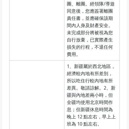
團、離團。經領隊/導遊
同意後，您應簽署離團
責任書，並應確保該期
間內人身及財產安全。
未完成部分將被視為您
自行放棄，已實際產生
損失的行程，不退任何
費用。
1、新疆屬於西北地區，
經濟較內地有所差別，
所以吃住行較內地有所
差異。敬請諒解。2、新
疆與內地差兩小時，但
全疆均使用北京時間作
息；但新疆休息時間為
晚上 12 點左右，早上上
班為 10 點左右。