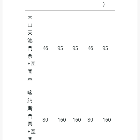
）
天
山
天
池
門
46
95
95
46
95
票
+區
間
車
喀
納
斯
門
80
160
160
80
160
票
+區
間