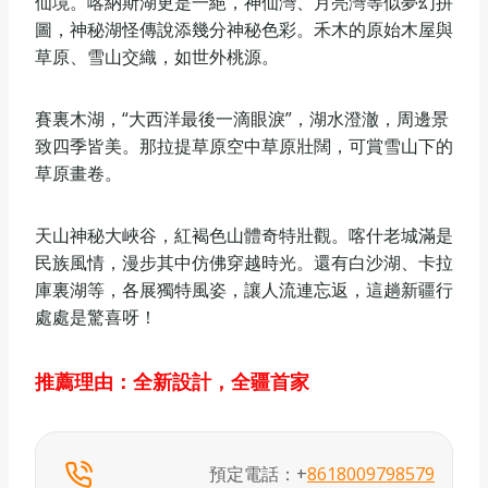
仙境。喀納斯湖更是一絕，神仙灣、月亮灣等似夢幻拼
圖，神秘湖怪傳說添幾分神秘色彩。禾木的原始木屋與
草原、雪山交織，如世外桃源。
賽裏木湖，“大西洋最後一滴眼淚”，湖水澄澈，周邊景
致四季皆美。那拉提草原空中草原壯闊，可賞雪山下的
草原畫卷。
天山神秘大峽谷，紅褐色山體奇特壯觀。喀什老城滿是
民族風情，漫步其中仿佛穿越時光。還有白沙湖、卡拉
庫裏湖等，各展獨特風姿，讓人流連忘返，這趟新疆行
處處是驚喜呀！
推薦理由：
全新設計，全疆首家
預定電話：+
8618009798579