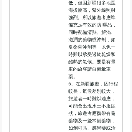
低，但因新疆很多地區
海拔較高，紫外線照射
強烈。所以旅遊者應準
備充足有效的防 曬品，
同時配備清熱、解渴、
滋潤的藥物或沖劑，如
夏桑菊沖劑等，以免一
時難以承受過於乾燥和
酷熱的氣候。要是有暈
車的旅客請自備暈車
藥。
6、在新疆旅遊，因行程
較長，氣候差別較大，
旅遊者一時難以適應，
可能會出現水土不服症
狀，旅遊者應攜帶有關
藥物及一些常備藥物，
如創可貼、感冒藥或治