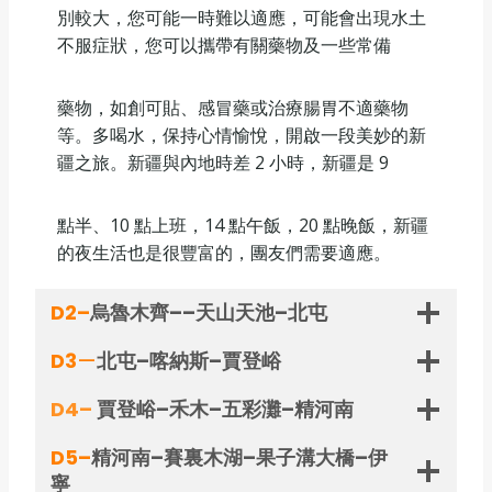
別較大，您可能一時難以適應，可能會出現水土
不服症狀，您可以攜帶有關藥物及一些常備
藥物，如創可貼、感冒藥或治療腸胃不適藥物
等。多喝水，保持心情愉悅，開啟一段美妙的新
疆之旅。新疆與內地時差 2 小時，新疆是 9
點半、10 點上班，14 點午飯，20 點晚飯，新疆
的夜生活也是很豐富的，團友們需要適應。
D2–
烏魯木齊–
–天山天池–北屯
D3
—
北屯–喀納斯–賈登峪
D4–
賈登峪–禾木–五彩灘–精河南
D5–
精河南–賽裏木湖–果子溝大橋–伊
寧