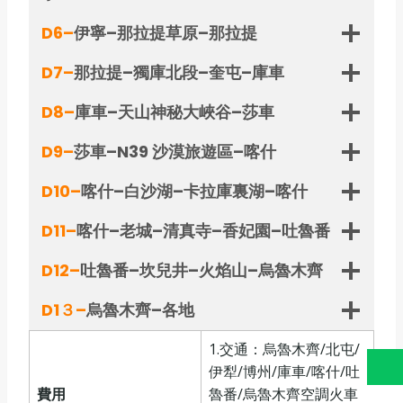
D6–
伊寧–那拉提草原–那拉提
D7–
那拉提–獨庫北段–奎屯–庫車
D8–
庫車–天山神秘大峽谷–莎車
D9–
莎車–N39 沙漠旅遊區–喀什
D10–
喀什–白沙湖–卡拉庫裏湖–喀什
D11–
喀什–老城–清真寺–香妃園–吐魯番
D12–
吐魯番–坎兒井–火焰山–烏魯木齊
D1３–
烏魯木齊–各地
1.交通：烏魯木齊/北屯/
伊犁/博州/庫車/喀什/吐
費用
魯番/烏魯木齊空調火車