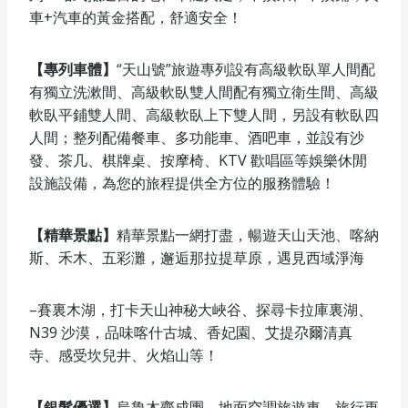
車+汽車的黃金搭配，舒適安全！
【專列車體】
“天山號”旅遊專列設有高級軟臥單人間配
有獨立洗漱間、高級軟臥雙人間配有獨立衛生間、高級
軟臥平鋪雙人間、高級軟臥上下雙人間，另設有軟臥四
人間；整列配備餐車、多功能車、酒吧車，並設有沙
發、茶几、棋牌桌、按摩椅、KTV 歡唱區等娛樂休閒
設施設備，為您的旅程提供全方位的服務體驗！
【精華景點】
精華景點一網打盡，暢遊天山天池、喀納
斯、禾木、五彩灘，邂逅那拉提草原，遇見西域淨海
–賽裏木湖，打卡天山神秘大峽谷、探尋卡拉庫裏湖、
N39 沙漠，品味喀什古城、香妃園、艾提尕爾清真
寺、感受坎兒井、火焰山等！
【銀髮優選】
烏魯木齊成團，地面空調旅遊車，旅行更