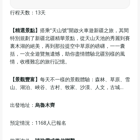
行程天数：13天
【精選景點】
搭乘“天山號”開啟火車遊新疆之旅，其間
特別規劃了新疆北疆精華景點，從天山天池的秀麗到賽
裏木湖的絕美，再到那拉提空中草原的磅礴，一一囊
括，一次全遊覽無遺憾，助你盡情體驗北疆別樣的風
情，收穫難忘的旅行記憶。
【景觀豐富】
每天不一樣的景觀體驗：森林、草原、雪
山、湖泊、峽谷、古村、牧家、沙漠、人文，古城…
出發地址：
烏魯木齊
預定情況：1168人已報名