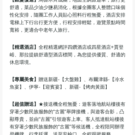
舒適，菜品少油少鹽易消化，根據全團客人整體口味個
性化安排，隨團工作人員貼心照料行程無憂，酒店安排
電梯上下行出行更方便，行程安排輕鬆，遊覽景點時間
寬裕，更適合中老年人旅行。
【精選酒店】
全程精選網評四鑽酒店或四星酒店+賈登
峪、那拉提鎮舒適型酒店標間，為您提供優質、舒適的
休息環境。
【專屬美食】
贈送新疆-【大盤雞】、布爾津縣-【冷水
魚宴】、伊寧-【迎賓宴】、新疆-【烤肉黃面】
【超值贈送】
★接送機全程無憂：遊客落地航站樓後有
穿著少數民族服飾的“古麗”舉牌接機，與遊客合影，凸
顯尊貴，並由“古麗”引領遊客上車。客人抵達航站樓後
有穿著少數民族服飾的“古麗”等候送機，全程陪同辦理
登機牌、行李托運，送至安檢口，全程跟蹤服務。