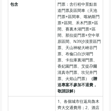
包含
門票：含行程中景點首
道門票及區間車（天池
門票+區間車、喀納斯門
票+區間、禾木門票+區
間、賽裏木湖門票+區
間、那拉提門票+空中草
原區間、N39沙漠景區門
票、天山神秘大峽谷門
票、布倫口白沙湖門
票、卡拉庫裏湖門票、
香妃園門票、艾提尕爾
清真寺門票、坎兒井門
票、火焰山門票）
（贈
送專案不參加不退費，
敬請諒解
）
1、各個城市往返烏魯木
齊大交通費用；2、酒店