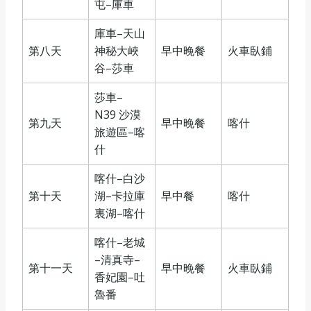
屯–庫車
庫車–天山
第八天
神秘大峽
早中晚餐
火車臥鋪
谷–莎車
莎車–
N39 沙漠
第九天
早中晚餐
喀什
旅遊區–喀
什
喀什–白沙
第十天
湖–卡拉庫
早中餐
喀什
裏湖–喀什
喀什–老城
–清真寺–
第十一天
早中晚餐
火車臥鋪
香妃園–吐
魯番