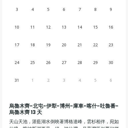
3
4
5
6
7
8
9
10
11
12
13
14
15
16
17
18
19
20
21
22
23
24
25
26
27
28
29
30
31
1
2
3
4
5
6
烏魯木齊-北屯-伊犁-博州-庫車-喀什-吐魯番-
烏魯木齊 13 天
天山天池，湛藍湖水倒映著博格達峰，雲杉相伴，宛如