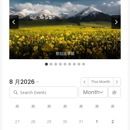
麥蓋提 N39° 沙漠景區2
南疆天山神秘大峽谷
塞里木湖环湖
喀纳斯神仙湾
塞里木湖环湖
那拉提草原
喀拉库勒湖
南疆白沙湖
禾木晨雾
8 月
2026
This Month
Month
周
周
周
周
周
周
周
27
28
29
30
31
1
2