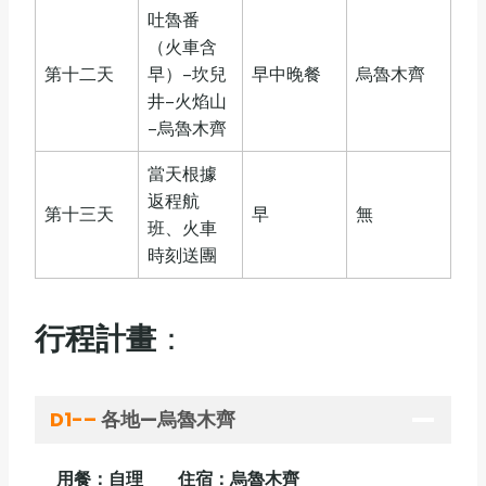
吐魯番
（火車含
第十二天
早）–坎兒
早中晚餐
烏魯木齊
井–火焰山
–烏魯木齊
當天根據
返程航
第十三天
早
無
班、火車
時刻送團
行程計畫
：
D1-
–
各地—
烏魯木齊
用餐：自理
住宿：烏魯木齊