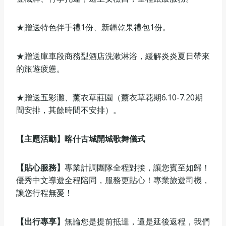
★贈送特色伴手禮1份、新疆乾果禮包1份。
★贈送庫車段商務型酒店洗漱淋浴，緩解炎炎夏日帶來
的旅遊疲憊。
★贈送五彩灘、薰衣草莊園（薰衣草花期6.10-7.20期
間安排，其餘時間不安排）。
【主題活動】
喀什古城開城歌舞儀式
【貼心服務】
專業計調團隊全程對接，讓您賓至如歸！
優秀中文導遊全程陪同，服務更貼心！專業旅遊司機，
讓您行程無憂！
【出行專享】
無論您是提前抵達，還是延後返程，我們