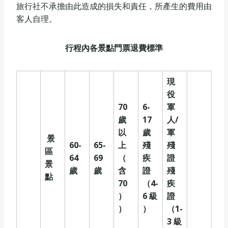
旅行社不承擔由此造成的損失和責任，所產生的費用由
客人自理。
行程內各景點門票退費標準
現
役
70
6-
軍
歲
17
人/
以
歲
軍
景
60-
65-
上
殘
殘
區
64
69
（
疾
證
景
歲
歲
含
證
殘
點
70
（4-
疾
）
6
級
證
）
）
（1-
3
級