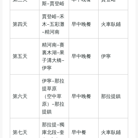
斯–賈登峪
賈登峪–禾
第四天
木–五彩灘
早中晚餐
火車臥鋪
–精河南
精河南–賽
裏木湖–果
第五天
早中晚餐
伊寧
子溝大橋–
伊寧
伊寧–那拉
提草原
第六天
（空中草
早中晚餐
那拉提鎮
原）–那拉
提鎮
那拉提–獨
第七天
庫北段–奎
早中餐
火車臥鋪