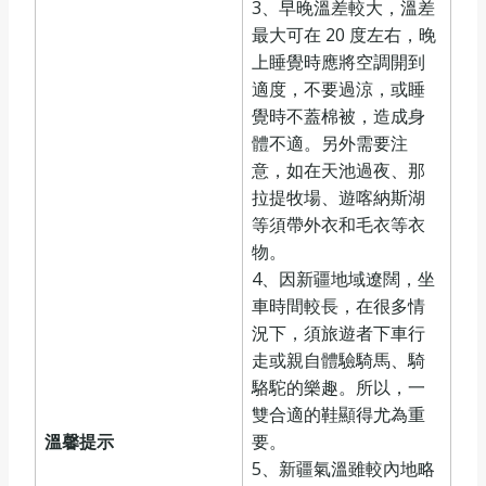
3、早晚溫差較大，溫差
最大可在 20 度左右，晚
上睡覺時應將空調開到
適度，不要過涼，或睡
覺時不蓋棉被，造成身
體不適。另外需要注
意，如在天池過夜、那
拉提牧場、遊喀納斯湖
等須帶外衣和毛衣等衣
物。
4、因新疆地域遼闊，坐
車時間較長，在很多情
況下，須旅遊者下車行
走或親自體驗騎馬、騎
駱駝的樂趣。所以，一
雙合適的鞋顯得尤為重
溫馨
提示
要。
5、新疆氣溫雖較內地略