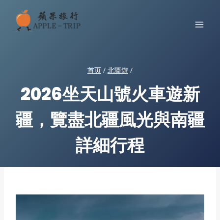
跳
到
内
容
首页
/
北疆遊
/
2026坐天山號火車遊新
疆，覽盡北疆風光與南疆
詳細行程