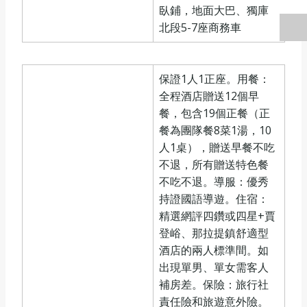
臥鋪，地面大巴、獨庫
北段5-7座商務車
保證1人1正座。用餐：
全程酒店贈送12個早
餐，包含19個正餐（正
餐為團隊餐8菜1湯，10
人1桌），贈送早餐不吃
不退，所有贈送特色餐
不吃不退。導服：優秀
持證國語導遊。住宿：
精選網評四鑽或四星+賈
登峪、那拉提鎮舒適型
酒店的兩人標準間。如
出現單男、單女需客人
補房差。保險：旅行社
責任險和旅遊意外險。