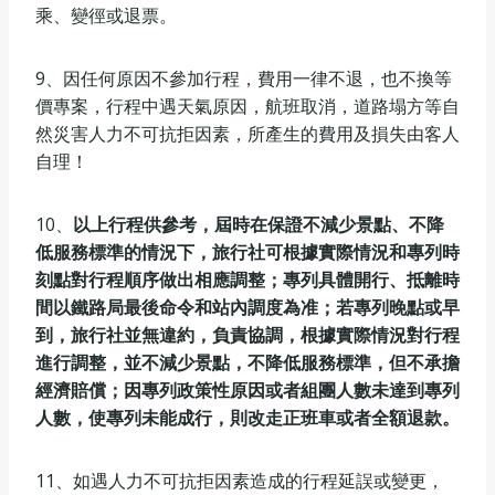
乘、變徑或退票。
9、因任何原因不參加行程，費用一律不退，也不換等
價專案，行程中遇天氣原因，航班取消，道路塌方等自
然災害人力不可抗拒因素，所產生的費用及損失由客人
自理！
10、
以上行程供參考，屆時在保證不減少景點、不降
低服務標準的情況下，旅行社可根據實際情況和專列時
刻點對行程
順序做出相應調整；專列具體開行、抵離時
間以鐵路局最後命令和站內調度為准；若專列晚點或早
到，旅行社並無違約，
負責協調，根據實際情況對行程
進行調整，並不減少景點，不降低服務標準，但不承擔
經濟賠償；因專列政策性原因或者組團人數未達到專列
人數，使專列未能成行，則改走正班車或者全額退款。
11、如遇人力不可抗拒因素造成的行程延誤或變更，