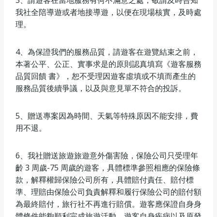
3、請遊客在當地服務有何不滿意之處，敬請及時告知
我社全陪導遊或者地接導遊，以便在現場核實，及時處
理。
4、為保證我們的服務品質，請遊客在遊覽結束之前，
本著公平、公正、實事求是的原則認真填寫《遊客服務
品質回饋 書》，恕不受理因遊客虛填或不填而產生的
服務品質後續爭議，以及與意見單不符合的投訴。
5、贈送專案因為時間、天氣等特殊原因不能安排，費
用不退。
6、我社贈送旅遊旅遊意外傷害險，保險公司只受理年
齡 3 周歲-75 周歲的遊客，具體標準參照相應的保險條
款，解釋權歸保險公司所有，具體賠付責任、賠付標
準、理賠由保險公司負責解釋和履行保險公司的賠付額
為最終賠付，旅行社不再進行賠償。遊客應保證自身身
體條件能夠順利完成旅遊活動，遊客自身疾病以及原發