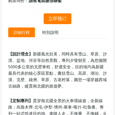
购票询价：
請致電或微信聯繫
立即预订
詳細行程
特別說明
【設計理念】
新疆風光壯美，同時具有雪山、草原、沙
漠、盆地、河谷等自然景觀，專列夕發朝至，為您拋開
5000多公里的戈壁車程，舒適安全，目的地均為新疆
最具代表的核心景區景點，囊括雪山、高原、湖泊、沙
漠、戈壁、綠洲、草原、古老村落，圓您一場穿越西域
古絲路，縱貫南北疆的旅遊夢。
【定制專列】
貫穿南北疆全景的火車環線遊，全新線
路：烏魯木齊-北屯-伊犁-博州-庫車-喀什-吐魯番。專
列一站式抵達目的地、車隨人走，不換乘、不換鋪，火