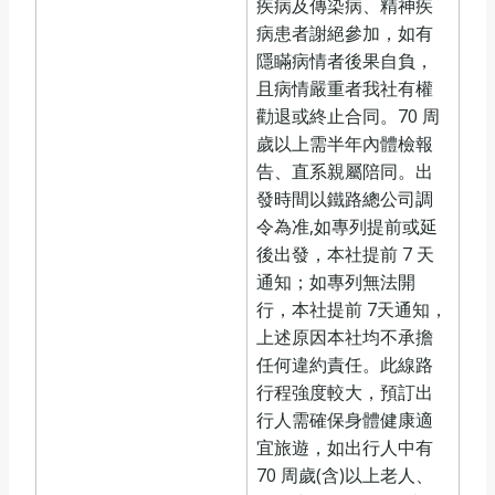
疾病及傳染病、精神疾
病患者謝絕參加，如有
隱瞞病情者後果自負，
且病情嚴重者我社有權
勸退或終止合同。70 周
歲以上需半年內體檢報
告、直系親屬陪同。出
發時間以鐵路總公司調
令為准,如專列提前或延
後出發，本社提前 7 天
通知；如專列無法開
行，本社提前 7天通知，
上述原因本社均不承擔
任何違約責任。此線路
行程強度較大，預訂出
行人需確保身體健康適
宜旅遊，如出行人中有
70 周歲(含)以上老人、