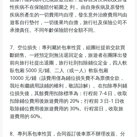
性疾病不在保險賠付範圍之 列 。由自身疾病及原發性
疾病所產生的一切費用均自理，發生意外治療費用均由
遊客自行墊付，一切後果均自擔，旅行社及保險公司不
承擔責任。不同年齡保險賠付金額不同。
7、空位損失：專列屬於包車性質，組團社提前交款買
斷銷售。一經預定則無法退回定金，旅遊者在團隊出發
前向旅行社提出退團，旅行社則扣除鋪位定金，四人軟
臥包廂 5000 元/鋪、二人（或一人）軟臥包廂
10000 元/鋪（該費用僅為鋪位損失費不為票價全款，
我社有繼續用該鋪的權利，敬請諒解）。在扣除專列鋪
位損失後，其餘費用扣除標準為：行程前 7-4 日，收取
扣除鋪位費用後旅遊費用的 20%；行程前 3 日-1 日收
取除鋪位費用後旅遊費用的 30%。行程當日，收取旅
遊費用的 60%。
8、專列系包車性質，合同簽訂後車票不辦理改簽、分