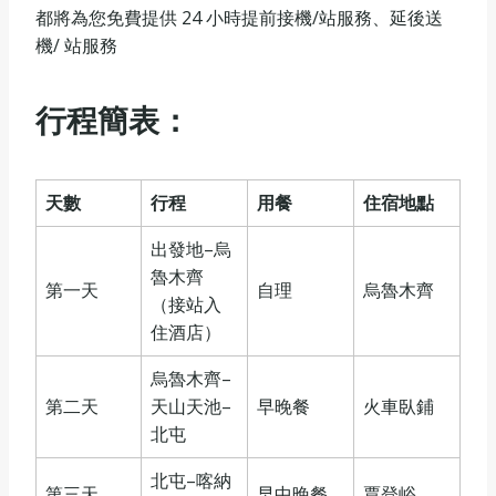
都將為您免費提供 24 小時提前接機/站服務、延後送
機/ 站服務
行程簡表：
天數
行程
用餐
住宿地點
出發地–烏
魯木齊
第一天
自理
烏魯木齊
（接站入
住酒店）
烏魯木齊–
第二天
天山天池–
早晚餐
火車臥鋪
北屯
北屯–喀納
第三天
早中晚餐
賈登峪