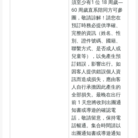
須至少有1 位 18 周歲—
60 周歲直系陪同方可參
團，敬請諒解！請您在
預訂時務必提供準確、
完整的資訊（姓名、性
別、證件號碼、國籍、
聯繫方式、是否成人或
兒童等），以免產生預
訂錯誤，影響出行。如
因客人提供錯誤個人資
訊而造成損失，應由客
人自行承擔因此產生的
全部損失。最晚在出行
前 1 天您將收到出團通
知書或導遊的確認電
話，敬請留意，保持電
話暢通。集合時間請以
出團通知書或導遊通知