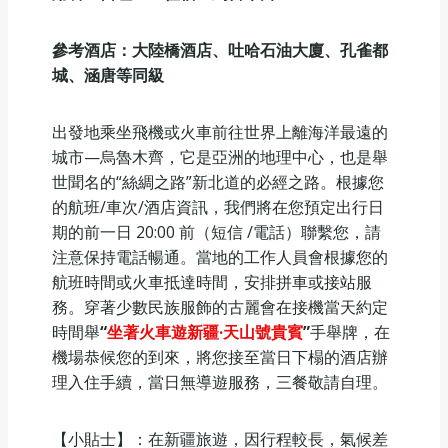
參考酒店：大陸橋酒店、吐哈石油大廈、孔雀都
城、涵唐等同級
出發地乘坐飛機或火車前往世界上離海洋最遠的
城市—烏魯木齊，它是亞洲的地理中心，也是舉
世聞名的“絲綢之路”新北道的必經之路。根據您
的航班/車次/酒店資訊，我們將在您預定出行日
期的前一日 20:00 前（短信 /電話）聯繫您，請
注意保持電話暢通。當地的工作人員會根據您的
航班時間或火車抵達時間，安排拼車或接站服
務。穿著少數民族服飾的古麗會在接機當天約定
時間舉
“
坐著火車遊新疆·天山號貴賓
”
手舉牌，在
機場恭候您的到來，將您接至當日下榻的酒店辦
理入住手續，當日無導遊服務，三餐敬請自理。
【小貼士】：在新疆旅遊，因行程較長，氣候差