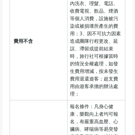
內洗衣、理髮、電話、
收費電視、飲品、煙酒
等個人消費，設施被污
染或被損壞所產生的費
用；3、因不可抗力因素
費用
不含
造成團隊行程更改、延
誤、滯留或提前結束
時，旅行社可根據當時
的情況全權處理，如發
生費用增減，按未發生
費用退還遊客；超支費
用由遊客承擔的辦法處
理；
報名條件：凡身心健
康，樂觀向上者均可報
名，有嚴重高血壓、心
臟病、哮喘病等易突發