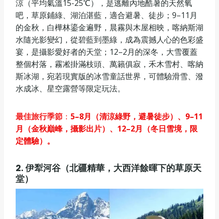
涼（平均氣溫15-25℃），是逃離內地酷暑的天然氧
吧，草原鋪綠、湖泊湛藍，適合避暑、徒步；9–11月
的金秋，白樺林鎏金遍野，晨霧與木屋相映，喀納斯湖
水隨光影變幻，從碧藍到墨綠，成為震撼人心的色彩盛
宴，是攝影愛好者的天堂；12–2月的深冬，大雪覆蓋
整個村落，霧凇掛滿枝頭、萬籟俱寂，禾木雪村、喀納
斯冰湖，宛若現實版的冰雪童話世界，可體驗滑雪、潑
水成冰、星空露營等限定玩法。
最佳旅行季節
：
5–8月（清涼綠野，避暑徒步）、9–11
月（金秋巔峰，攝影出片）、12–2月（冬日雪境，限
定體驗）。
2. 伊犁河谷（北疆精華，大西洋餘暉下的草原天
堂）