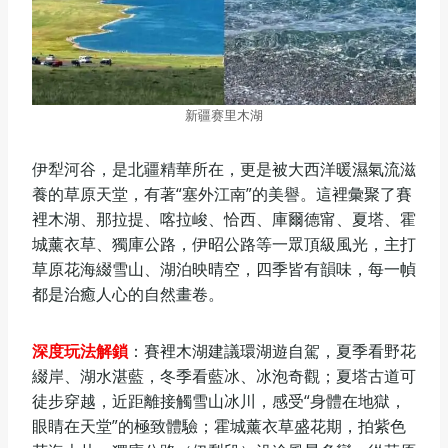
新疆赛里木湖
伊犁河谷，是北疆精華所在，更是被大西洋暖濕氣流滋
養的草原天堂，有著“塞外江南”的美譽。這裡彙聚了賽
裡木湖、那拉提、喀拉峻、恰西、庫爾德甯、夏塔、霍
城薰衣草、獨庫公路，伊昭公路等一眾頂級風光，主打
草原花海綴雪山、湖泊映晴空，四季皆有韻味，每一幀
都是治癒人心的自然畫卷。
深度玩法解鎖
：賽裡木湖建議環湖遊自駕，夏季看野花
綴岸、湖水湛藍，冬季看藍冰、冰泡奇觀；夏塔古道可
徒步穿越，近距離接觸雪山冰川，感受“身體在地獄，
眼睛在天堂”的極致體驗；霍城薰衣草盛花期，拍紫色