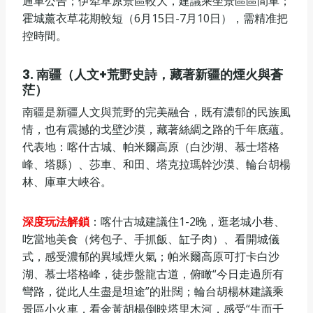
通車公告；伊犁草原景區較大，建議乘坐景區區間車；
霍城薰衣草花期較短（6月15日-7月10日），需精准把
控時間。
3.
南疆（人文
+
荒野史詩，藏著新疆的煙火與蒼
茫）
南疆是新疆人文與荒野的完美融合，既有濃郁的民族風
情，也有震撼的戈壁沙漠，藏著絲綢之路的千年底蘊。
代表地：喀什古城、帕米爾高原（白沙湖、慕士塔格
峰、塔縣）、莎車、和田、塔克拉瑪幹沙漠、輪台胡楊
林、庫車大峽谷。
深度玩法解鎖
：喀什古城建議住1-2晚，逛老城小巷、
吃當地美食（烤包子、手抓飯、缸子肉）、看開城儀
式，感受濃郁的異域煙火氣；帕米爾高原可打卡白沙
湖、慕士塔格峰，徒步盤龍古道，俯瞰“今日走過所有
彎路，從此人生盡是坦途”的壯闊；輪台胡楊林建議乘
景區小火車，看金黃胡楊倒映塔里木河，感受“生而千