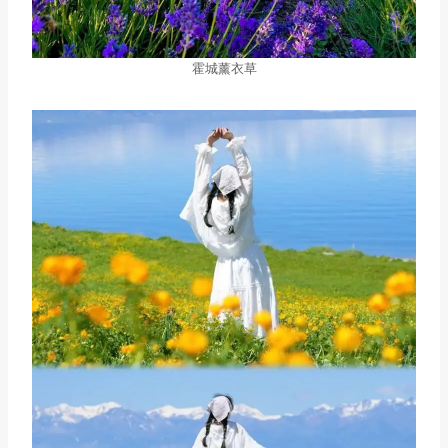
霍城薰衣草