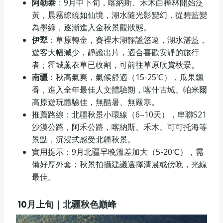
阿勒泰
：9月中下旬，喀納斯、禾木白樺林開始泛
黃，晨霧繚繞如仙境，湖水隨光影變幻，從碧藍變
為墨綠，逐漸進入金秋景觀狀態。
伊犁
：草原轉金，賽裡木湖靜謐悠遠，湖水湛藍，
遊客大幅減少，靜謐出片，適合喜歡安靜的旅行
者；霍城薰衣草已收割，可前往草原欣賞秋景。
南疆
：秋高氣爽，氣候舒適（15-25℃），瓜果飄
香，進入全年最佳人文體驗期，喀什古城、帕米爾
高原遊玩體驗佳，無酷暑、無嚴寒。
推薦路線：北疆秋景小環線（6–10天），串聯S21
沙漠公路，阿禾公路，喀納斯、禾木、可可托海等
景點，沉浸式感受北疆秋景。
實用提示：9月北疆早晚溫差加大（5-20℃），需
備好厚外套；秋景拍攝建議選擇清晨或傍晚，光線
最佳。
10
月上旬｜北疆秋色巔峰