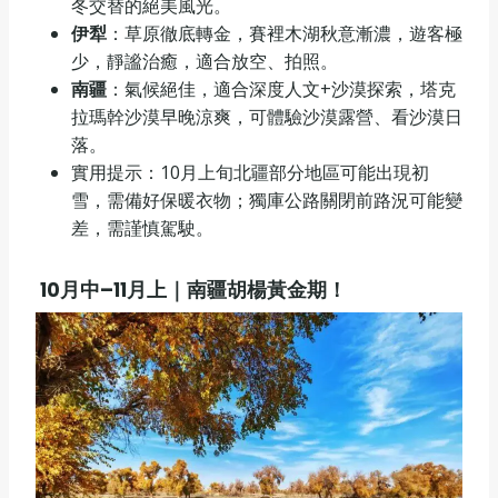
冬交替的絕美風光。
伊犁
：草原徹底轉金，賽裡木湖秋意漸濃，遊客極
少，靜謐治癒，適合放空、拍照。
南疆
：氣候絕佳，適合深度人文+沙漠探索，塔克
拉瑪幹沙漠早晚涼爽，可體驗沙漠露營、看沙漠日
落。
實用提示：10月上旬北疆部分地區可能出現初
雪，需備好保暖衣物；獨庫公路關閉前路況可能變
差，需謹慎駕駛。
10
月中–
11
月上｜南疆胡楊黃金期！