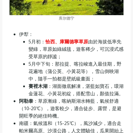
库尔德宁
伊犁：
5月初：
恰西、庫爾德寧草原
由於海拔低率先
變綠，草原如綠絨毯，遊客稀少，可沉浸式感
受草原的靜謐；
5月中下旬：那拉提、喀拉峻進入最佳期，野
花遍地（蒲公英、小黃花等），雪山倒映湖
中，隨手一拍都是壁紙級畫面；
賽裡木湖
：湖面徹底解凍，湛藍如寶石，環湖
金蓮花、小黃花初綻，搭配雪山，顏值拉滿。
阿勒泰
：草原漸綠，喀納斯湖水轉藍，氣候舒適
（10-20℃），遊客較少，適合徒步、露營，是避
開旺季的絕佳時機。
南疆：氣候溫和（15-25℃），風沙減少，適合走
帕米爾高原、沙漠公路，人文體驗佳，瓜果開始上