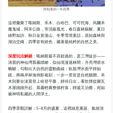
阿勒泰的一年四季
這裡彙聚了喀納斯、禾木、白哈巴、可可托海、烏爾禾
魔鬼城，阿禾公路，等頂級風光，春日森林蘇醒、夏日
綠野如詩、秋日金黃漫山、冬季雪境童話，原始森林與
湖泊交織，四季皆有絕色，藏著最純粹的自然之美。
深度玩法解鎖
：喀納斯最不容錯過的，是三灣徒步——
清晨的神仙灣晨霧縹緲，似仙境漫過林間；月亮灣碧水
蜿蜒，勾勒出大自然的靈動曲線；臥龍灣水面平靜如
鏡，將兩岸林海倒影複刻，一步一景皆是自然饋贈。禾
木則要在淩晨登上哈登平臺，靜待日出，看炊煙從圖瓦
木屋嫋嫋升起、晨霧輕裹整個村落，靜謐又治癒，宛如
被神明私藏的人間淨土。
四季景觀詳解：5–8月的盛夏，這裡綠意蔥蘢、氣候清