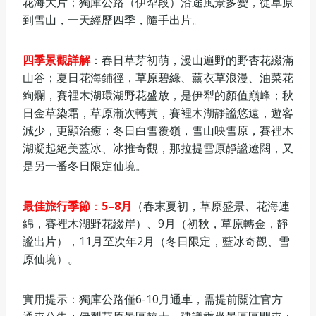
花海大片；獨庫公路（伊犁段）沿途風景多變，從草原
到雪山，一天經歷四季，隨手出片。
四季景觀詳解
：春日草芽初萌，漫山遍野的野杏花綴滿
山谷；夏日花海鋪徑，草原碧綠、薰衣草浪漫、油菜花
絢爛，賽裡木湖環湖野花盛放，是伊犁的顏值巔峰；秋
日金草染霜，草原漸次轉黃，賽裡木湖靜謐悠遠，遊客
減少，更顯治癒；冬日白雪覆嶺，雪山映雪原，賽裡木
湖凝起絕美藍冰、冰推奇觀，那拉提雪原靜謐遼闊，又
是另一番冬日限定仙境。
最佳旅行季節
：
5–8月
（春末夏初，草原盛景、花海連
綿，賽裡木湖野花綴岸）、9月（初秋，草原轉金，靜
謐出片），11月至次年2月（冬日限定，藍冰奇觀、雪
原仙境）。
實用提示：獨庫公路僅6-10月通車，需提前關注官方