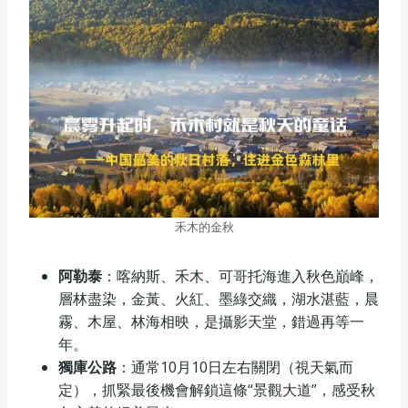
禾木的金秋
阿勒泰
：喀納斯、禾木、可哥托海進入秋色巔峰，
層林盡染，金黃、火紅、墨綠交織，湖水湛藍，晨
霧、木屋、林海相映，是攝影天堂，錯過再等一
年。
獨庫公路
：通常10月10日左右關閉（視天氣而
定），抓緊最後機會解鎖這條“景觀大道”，感受秋