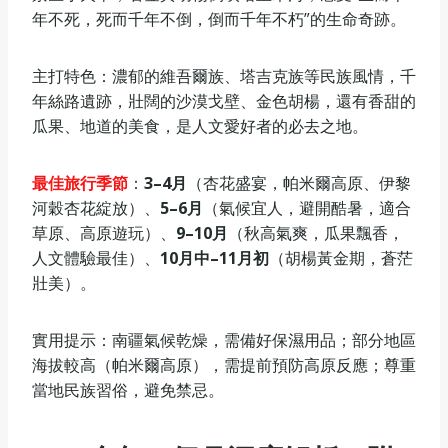
年不死，死而千年不倒，倒而千年不朽”的生命奇跡。
主打特色：濃郁的維吾爾族、塔吉克族等民族風情，千
年絲路遺跡，壯闊的沙漠戈壁、金色胡楊，還有香甜的
瓜果、地道的美食，是人文愛好者的必去之地。
最佳旅行季節
：
3–4月
（杏花盛宴，帕米爾高原、伊黎
河穀杏花綻放）、
5–6月
（氣候宜人，避開酷暑，適合
草原、高原遊玩）、
9–10月
（秋高氣爽，瓜果飄香，
人文體驗最佳）、
10月中–11月初
（胡楊黃金期，蒼茫
壯美）。
實用提示：南疆氣候乾燥，需備好保濕用品；部分地區
海拔較高（帕米爾高原），需提前預防高原反應；尊重
當地民族習俗，避免禁忌。