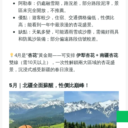
阿勒泰：仍處融雪期，路況差，部分路段泥濘，景
區未完全開放，不推薦。
優點：遊客較少，住宿、交通價格偏低，性價比
高；能看到一年中最浪漫的杏花盛景。
缺點：天氣多變，可能遇雨雪或沙塵，需備好雨具
和防風沙裝備；部分偏遠路段信號較差。
4月是“
杏花
”黃金期——可安排
伊犁杏花 + 南疆杏花
雙線（需10天以上），一次性解鎖兩大區域的杏花盛
景，沉浸式感受新疆的春日浪漫。
5
月｜北疆全面蘇醒，性價比巔峰！