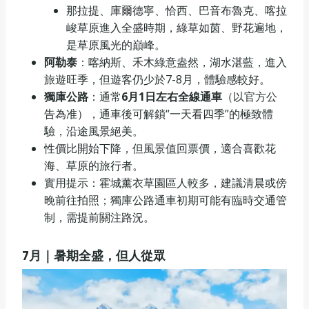
那拉提、庫爾德寧、恰西、巴音布魯克、喀拉
峻草原進入全盛時期，綠草如茵、野花遍地，
是草原風光的巔峰。
阿勒泰
：喀納斯、禾木綠意盎然，湖水湛藍，進入
旅遊旺季，但遊客仍少於7-8月，體驗感較好。
獨庫公路
：通常
6月1日左右全線通車
（以官方公
告為准），通車後可解鎖“一天看四季”的極致體
驗，沿途風景絕美。
性價比開始下降，但風景值回票價，適合喜歡花
海、草原的旅行者。
實用提示：霍城薰衣草園區人較多，建議清晨或傍
晚前往拍照；獨庫公路通車初期可能有臨時交通管
制，需提前關注路況。
7
月｜暑期全盛，但人從眾