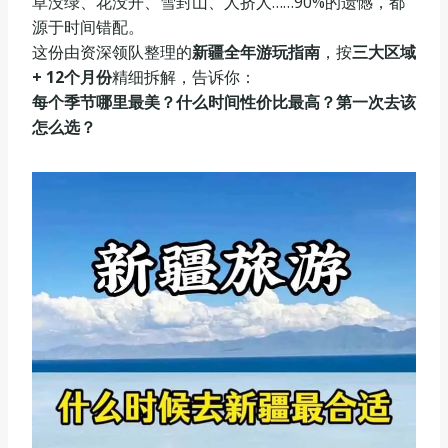
草没绿、花没开、雪封山、人挤人……90%的遗憾，都
源于时间错配。
这份由资深领队整理的
新疆全年游玩指南
，按
三大区域
+ 12个月份
精细拆解，告诉你：
每个季节哪里最美？什么时间性价比最高？第一次去该
怎么选？