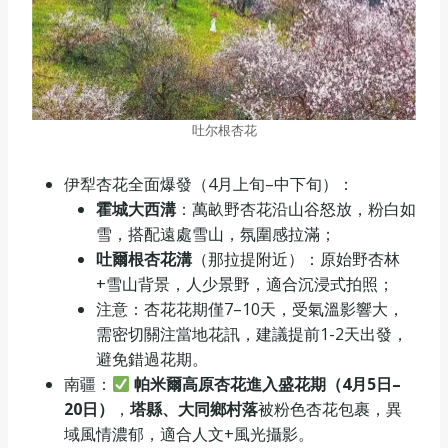
吐尔根杏花
伊犁杏花全面爆發（4月上旬–中下旬）：
霍城大西溝
：萬畝野杏花沿山谷怒放，粉白如
雪，搭配遠處雪山，氛圍感拉滿；
吐爾根杏花溝
（那拉提附近）：原始野杏林
+雪山背景，人少景野，適合沉浸式拍照；
注意：杏花花期僅7–10天，受氣溫影響大，
需密切關注當地花訊，建議提前1-2天出發，
避免錯過花期。
南疆：
帕米爾高原杏花進入盛花期（4月5日–
20日）
，
塔縣、大同鄉村落
被粉色杏花包裹，異
域風情濃郁，適合人文+風光攝影。