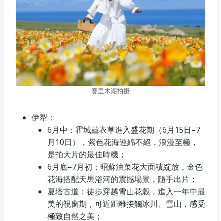
赛里木湖拍摄
伊犁：
6月中：霍城薰衣草進入盛花期（6月15日–7
月10日），紫色花海連綿不絕，浪漫至極，
是拍大片的最佳時機；
6月底–7月初：昭蘇油菜花大面積綻放，金色
花海搭配天馬浴河的震撼場景，隨手出片；
夏塔古道：徒步穿越雪山花穀，進入一年中最
美的視窗期，可近距離接觸冰川、雪山，感受
極致自然之美；