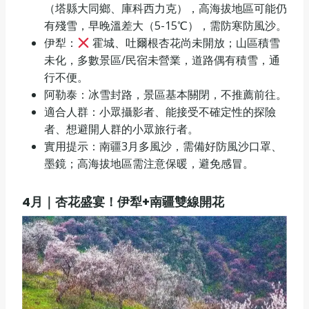
（塔縣大同鄉、庫科西力克），高海拔地區可能仍
有殘雪，早晚溫差大（5-15℃），需防寒防風沙。
伊犁：
霍城、吐爾根杏花尚未開放；山區積雪
未化，多數景區/民宿未營業，道路偶有積雪，通
行不便。
阿勒泰：冰雪封路，景區基本關閉，不推薦前往。
適合人群：小眾攝影者、能接受不確定性的探險
者、想避開人群的小眾旅行者。
實用提示：南疆3月多風沙，需備好防風沙口罩、
墨鏡；高海拔地區需注意保暖，避免感冒。
4
月｜杏花盛宴！伊犁
+
南疆雙線開花