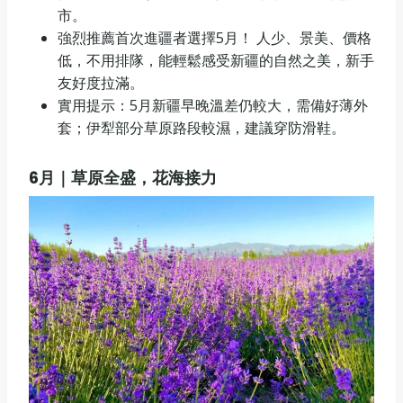
市。
強烈推薦首次進疆者選擇5月！ 人少、景美、價格
低，不用排隊，能輕鬆感受新疆的自然之美，新手
友好度拉滿。
實用提示：5月新疆早晚溫差仍較大，需備好薄外
套；伊犁部分草原路段較濕，建議穿防滑鞋。
6
月｜草原全盛，花海接力