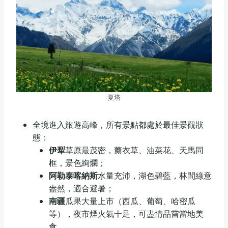
夏塔
全境進入旅遊高峰，所有景點都處於最佳景觀狀
態：
伊犁
草原最茂密，薰衣草、油菜花、天馬同
框，景色絢爛；
阿勒泰喀納斯
水量充沛，湖色碧藍，林間綠意
盎然，適合避暑；
南疆
瓜果大量上市（西瓜、葡萄、哈密瓜
等），夜市煙火氣十足，可盡情品嘗當地美
食。