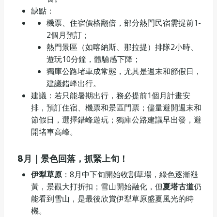
缺點：
機票、住宿價格翻倍，部分熱門民宿需提前1-
2個月預訂；
熱門景區（如喀納斯、那拉提）排隊2小時、
遊玩10分鐘，體驗感下降；
獨庫公路堵車成常態，尤其是週末和節假日，
建議錯峰出行。
建議：若只能暑期出行，務必提前1個月計畫安
排，預訂住宿、機票和景區門票；儘量避開週末和
節假日，選擇錯峰遊玩；獨庫公路建議早出發，避
開堵車高峰。
8
月｜景色回落，抓緊上旬！
伊犁草原
：8月中下旬開始收割草場，綠色逐漸褪
黃，景觀大打折扣；雪山開始融化，但
夏塔古道
仍
能看到雪山，是最後欣賞伊犁草原盛夏風光的時
機。