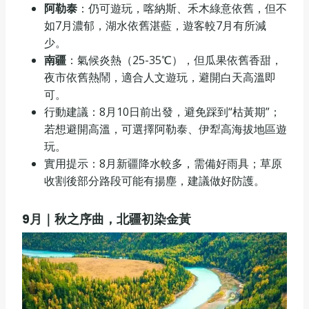
阿勒泰
：仍可遊玩，喀納斯、禾木綠意依舊，但不
如7月濃郁，湖水依舊湛藍，遊客較7月有所減
少。
南疆
：氣候炎熱（25-35℃），但瓜果依舊香甜，
夜市依舊熱鬧，適合人文遊玩，避開白天高溫即
可。
行動建議：8月10日前出發，避免踩到“枯黃期”；
若想避開高溫，可選擇阿勒泰、伊犁高海拔地區遊
玩。
實用提示：8月新疆降水較多，需備好雨具；草原
收割後部分路段可能有揚塵，建議做好防護。
9
月｜秋之序曲，北疆初染金黃