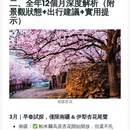
二、
全年12個月深度解析（附
景觀狀態+出行建議+實用提
示）
南疆杏花
3
月｜早春試探，僅限南疆
&
伊犁杏花尾聲
南疆：
帕米爾高原杏花開始開放，但還不氏