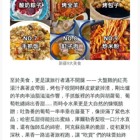
新疆9大美食
至於美食，更是讓旅行者邁不開腿 —— 大盤雞的紅亮
湯汁裹著皮帶面，烤包子咬開時酥皮簌簌掉渣，剛出爐
的羊肉串油脂滋滋作響，手抓飯裡的羊肉與胡蘿蔔、葡
萄乾纏綿出香甜…… 而時令水果更是大自然的慷慨饋
贈：吐魯番的葡萄一串串垂在藤蔓下，像掛滿了紫色水
晶；哈密瓜甜得能拉出蜜絲，庫爾勒香梨咬一口汁水直
濺，還有伽師瓜的綿密、阿克蘇蘋果的脆甜，從初夏到
深秋，果香一路追著旅程跑，讓 “吃貨” 們的味蕾始終