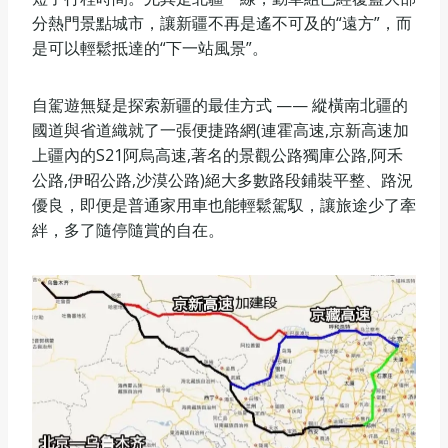
分熱門景點城市，讓新疆不再是遙不可及的“遠方”，而
是可以輕鬆抵達的“下一站風景”。
自駕遊無疑是探索新疆的最佳方式 —— 縱橫南北疆的
國道與省道織就了一張便捷路網(連霍高速,京新高速加
上疆內的S21阿烏高速,著名的景觀公路獨庫公路,阿禾
公路,伊昭公路,沙漠公路)絕大多數路段鋪裝平整、路況
優良，即便是普通家用車也能輕鬆駕馭，讓旅途少了牽
絆，多了隨停隨賞的自在。