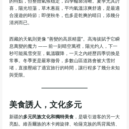
的特點，但整體氣候穩定，四季輪廓清晰。夏季尤其討
喜，陽光坦蕩，草木蔥蘢，平均氣溫涼爽舒適，是最適
合漫遊的時節；即便秋冬，也多是乾爽的晴日，添幾分
清冽而已。
西藏的天氣則更像 “善變的高原精靈”。高海拔賦予它瞬
息萬變的魔力 —— 前一刻晴空萬裡，陽光灼人，下一
秒可能風雪突至，氣溫驟降，一天之內經歷四季切換是
常事。冬季更是嚴寒徹骨，多數山區道路會被大雪封
堵，直接壓縮了適宜旅行的時間，讓行程多了幾分未知
與受限。
美食誘人，文化多元
新疆的
多元民族文化和獨特美食
，是吸引遊客的另一大
亮點。維吾爾族的木卡姆旋律、哈薩克族的馬背風情、