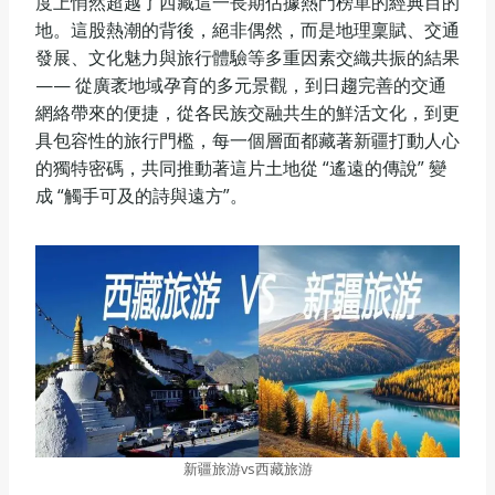
度上悄然超越了西藏這一長期佔據熱門榜單的經典目的
地。這股熱潮的背後，絕非偶然，而是地理稟賦、交通
發展、文化魅力與旅行體驗等多重因素交織共振的結果
—— 從廣袤地域孕育的多元景觀，到日趨完善的交通
網絡帶來的便捷，從各民族交融共生的鮮活文化，到更
具包容性的旅行門檻，每一個層面都藏著新疆打動人心
的獨特密碼，共同推動著這片土地從 “遙遠的傳說” 變
成 “觸手可及的詩與遠方”。
新疆旅游vs西藏旅游