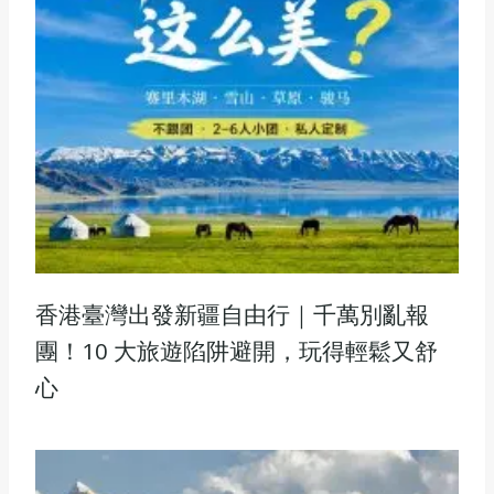
香港臺灣出發新疆自由行｜千萬別亂報
團！10 大旅遊陷阱避開，玩得輕鬆又舒
心