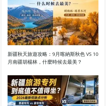
新疆秋天旅遊攻略：9月喀納斯秋色 VS 10
月南疆胡楊林，什麼時候去最美？