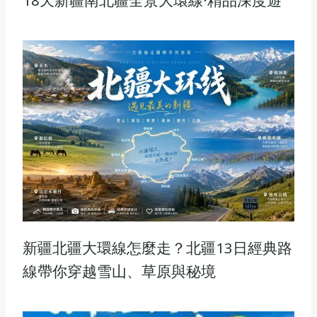
18天新疆南北疆全景大環線·精品深度遊
新疆北疆大環線怎麼走？北疆13日經典路
線帶你穿越雪山、草原與秘境