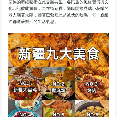
回族的剪紙藝術在此交融共生，各民族的風俗習慣與文
化印記彼此輝映，走在街巷裡，隨時能撞見戴小花帽的
老人曬著太陽，聽著巴紮裡此起彼伏的吆喝，每一處細
節都透著鮮活的生活氣息。