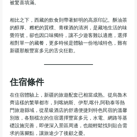
被驚喜填滿。
相比之下，西藏的飲食則帶著鮮明的高原印記。酥油茶
的醇厚、糌粑的質樸、青稞酒的清冽，是藏地生活的味
覺符號，卻也因口味獨特，讓不少遊客難以適應，選擇
相對單一的藏餐，更多時候是體驗一份地域特色，難有
新疆那般豐富多元的舌尖狂歡。
住宿條件
在住宿體驗上，新疆的旅遊配套已相當成熟。從烏魯木
齊這樣的繁華都市，到喀納斯、伊犁,喀什,阿勒泰等熱
門旅遊縣域，從星級酒店的舒適便捷到特色民宿的溫馨
別致，各類檔次的住宿選擇豐富多元，水電、網路等基
礎設施完善，即便深入景區周邊，也能輕鬆找到貼合需
求的落腳點，讓旅途少了後顧之憂。