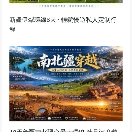
新疆伊犁環線8天 · 輕鬆慢遊私人定制行
程