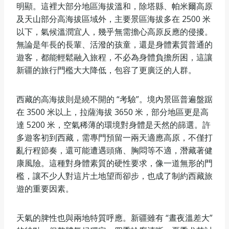
明顯。這裡大部分地區海拔溫和，除塔縣、帕米爾高原
及天山部分高海拔區域外，主要景區海拔多在 2500 米
以下，氣候溫潤宜人，幾乎無需擔心高原反應的侵擾。
無論是年長的長輩、活潑的孩童，還是身體素質普通的
遊客，都能輕鬆融入旅程，不必為身體負擔所困，這讓
新疆的旅行門檻大大降低，包容了更廣泛的人群。
西藏的高海拔則是繞不開的 “考驗”。境內景區普遍盤踞
在 3500 米以上，拉薩海拔 3650 米，部分地區更是高
達 5200 米，空氣稀薄的環境對身體是天然的篩選。許
多遊客初到西藏，需專門預留一兩天適應高原，不僅打
亂行程節奏，還可能遭遇頭痛、胸悶等不適，潛藏著健
康風險。這種對身體素質的硬性要求，像一道無形的門
檻，讓不少人對這片土地望而卻步，也成了制約西藏旅
遊的重要因素。
天氣的脾性也與兩地特質呼應。新疆雖有 “晝夜溫差大”