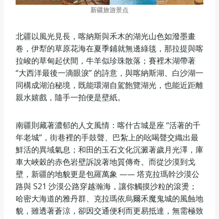
新疆旅游景点
北疆以風光見長，喀納斯與禾木的湖光山色如潑墨畫
卷，伊犁的草原花海在夏季鋪就無邊綠毯，那拉提與喀
拉峻的草甸起伏間，牛羊似珍珠散落；賽裡木湖帶著
“大西洋最後一滴眼淚” 的詩意，與喀納斯湖、白沙湖一
同構成湖泊秘境，既能環湖自駕飽覽湖光，也能近距離
親水嬉戲，隨手一拍便是壁紙。
南疆則藏著濃郁的人文風情：喀什古城是座 “活著的千
年老城”，街巷裡的手鼓聲、巴紮上的吆喝聲交織出最
鮮活的異域氣息；和田的玉石文化沉澱著歲月光澤，庫
車大峽穀的赤色岩壁訴說著地質傳奇。而從沙漠到戈
壁，新疆的地貌更是包羅萬象 —— 塔克拉瑪幹沙漠公
路與 S21 沙漠公路穿越瀚海，讓你觸摸沙粒的滾燙；
哈密大海道的雅丹群、克拉瑪依烏爾禾魔鬼城的風蝕地
貌，雖透著蒼涼，卻因交通便利而更易抵達，無需極致