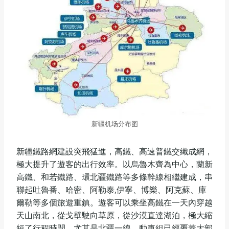
新疆机场分布图
新疆鐵路網建設突飛猛進，高鐵、高速普鐵交織成網，
極大提升了遊客的出行效率。以烏魯木齊為中心，蘭新
高鐵、和若鐵路、環北疆鐵路等多條幹線相繼建成，串
聯起吐魯番、哈密、阿勒泰,伊寧、博樂、阿克蘇、庫
爾勒等多個旅遊重鎮。遊客可以乘坐高鐵在一天內穿越
天山南北，從戈壁駛向草原，從沙漠直達湖泊，極大縮
短了行程時間。尤其是北疆一線，動車組已經覆蓋大部