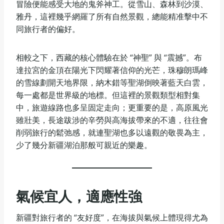
冒險便能感受大地的鬼斧神工。從雪山、森林到沙漠、
雅丹，這裡幾乎網羅了所有自然景觀，總能精准擊中不
同旅行者的偏好。
相較之下，西藏的核心體驗在於 “神聖” 與 “震撼”。布
達拉宮的金頂在陽光下閃耀著信仰的光芒，珠穆朗瑪峰
的雪線劃開天地界限，納木錯等聖湖倒映著藍天白雲，
每一處都是世界級的地標。但這裡的景觀類型相對集
中，旅遊線路也多呈固定走向；更重要的是，高原風光
雖壯美，長途跋涉的辛勞與高海拔帶來的不適，往往會
削弱旅行的鬆弛感，就連聖湖也多以遠觀的敬畏為主，
少了幾分新疆湖泊那般可親近的樂趣。
氣候宜人，適應性強
新疆對旅行者的 “友好度”，在海拔與氣候上體現得尤為