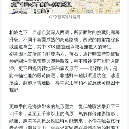
G7京新高速线路图
相較之下，若想自駕深入西藏，所要面對的挑戰則顯著
升級。不同于新疆成熟的高速路網，西藏的自駕路線多
以國道為主，其中 318 國道雖承載著無數人的嚮往，
卻常因地質活躍而頻發塌方、落石，通行時需時刻繃緊
神經關注天氣預警與即時路況，稍不留神便可能陷入阻
滯。更不用提阿裡地區的廣袤原野 —— 那裡的路，是
對車輛性能的嚴苛篩選，非越野車難以碾過坑窪、涉過
溪流、翻越冰雪達阪，尋常家用車稍不留意便可能困于
荒野。
更棘手的是海拔帶來的無形壓力：從低地驟然攀升至三
四千米，甚至五千米以上的高原，氧氣稀薄如影隨形，
頭痛、胸悶等高原反應隨時可能襲來，不僅考驗著旅行
者的體力與意志力，更要求駕駛者在身體不適的狀態下