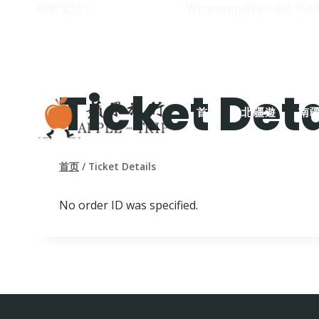
跳
聯繫電話：
+8618009798579
Whatsapp/Wx:(+86) 156
到
内
容
Ticket Deta
首頁
北疆遊
南
首页
/
Ticket Details
No order ID was specified.