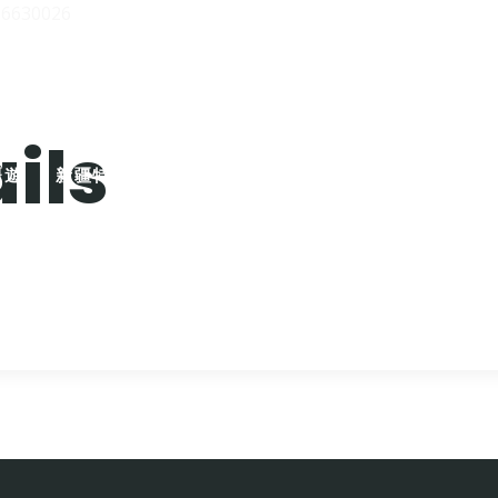
16630026
jiangsteven62@gmail.com
ils
疆遊
新疆特色遊
新疆景點
旅遊指南
關於