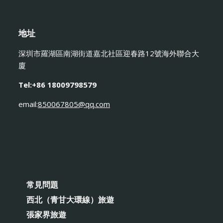
地址
深圳市羅湖區南湖街道嘉北社區迎春路12號海外聯合大
廈
Tel:+86 18009798579
email:
850067805@qq.com
常見問題
西北（青甘大環線）旅遊
張家界旅遊